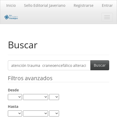
Navegación
Inicio
Sello Editorial Javeriano
Registrarse
Entrar
principal
Contenido
Toggl
principal
navig
Barra
lateral
Buscar
Buscar
artículos
por
Filtros avanzados
Desde
Hasta