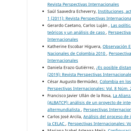
Revista Perspectivas Internacionales
Saúl Saavedra Echeverry,
Instituciones, ac
1 (2011): Revista Perspectivas Internacion
Gerardo Caetano, Carlos Luján ,
Las políti
teóricos y un análisis de caso
,
Perspectiva
Internacionales
Katherine Escobar Higuera,
Observación El
Nacionales de Colombia 2010
,
Perspectiva
Internacionales
Daniela Erazo Gutiérrez,
¿Es posible dista
(2019): Revista Perspectivas Internacional
César Augusto Bermúdez,
Colombia en los
Perspectivas Internacionales: Vol. 8 Núm. 
Francisco Javier Ullán de la Rosa,
La Alianz
(ALBATCP): análisis de un proyecto de int
altermundialista
,
Perspectivas Internacion
Carlos José Arcila,
Análisis del proceso de
la CELAC
,
Perspectivas Internacionales: Vo
Mariana Isabel Arteaga Mejía,
Configuraci