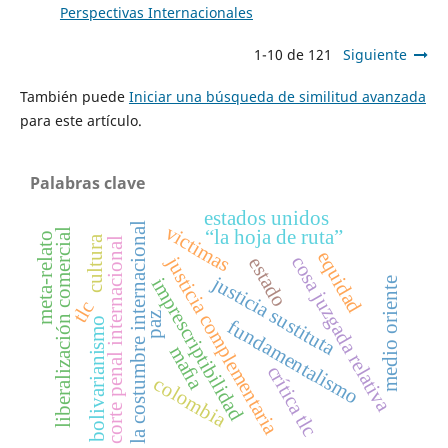
Perspectivas Internacionales
1-10 de 121
Siguiente
También puede
Iniciar una búsqueda de similitud avanzada
para este artículo.
Palabras clave
estados unidos
la costumbre internacional
victimas
liberalización comercial
“la hoja de ruta”
meta-relato
cultura
corte penal internacional
equidad
justicia complementaria
cosa juzgada relativa
estado
justicia sustituta
imprescriptibilidad
medio oriente
tlc
paz
bolivarianismo
fundamentalismo
maﬁa
crítica tlc
colombia