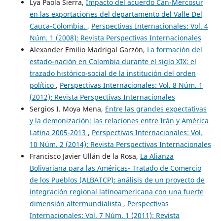
Lya Paola Sierra,
Impacto del acuerdo Can-Mercosur
en las exportaciones del departamento del Valle Del
Cauca-Colombia.
,
Perspectivas Internacionales: Vol. 4
Núm. 1 (2008): Revista Perspectivas Internacionales
Alexander Emilio Madrigal Garzón,
La formación del
estado-nación en Colombia durante el siglo XIX: el
trazado histórico-social de la institución del orden
político
,
Perspectivas Internacionales: Vol. 8 Núm. 1
(2012): Revista Perspectivas Internacionales
Sergios I. Moya Mena,
Entre las grandes expectativas
y la demonización: las relaciones entre Irán y América
Latina 2005-2013
,
Perspectivas Internacionales: Vol.
10 Núm. 2 (2014): Revista Perspectivas Internacionales
Francisco Javier Ullán de la Rosa,
La Alianza
Bolivariana para las Américas- Tratado de Comercio
de los Pueblos (ALBATCP): análisis de un proyecto de
integración regional latinoamericana con una fuerte
dimensión altermundialista
,
Perspectivas
Internacionales: Vol. 7 Núm. 1 (2011): Revista