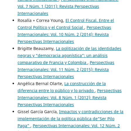
Vol. 7 Núm. 1 (2011): Revista Perspectivas
Internacionales
Rosalía + Correa Young,
El Control Fiscal. Entre el
Control Político y el Control Social
,
Perspectivas
Internacionales: Vol. 10 Núm. 2 (2014): Revista
Perspectivas Internacionales
Brigitte Beauzamy,
La politización de las identidades
negras y “democracia agonística”: un análisis
comparativo de Francia y Colombia
,
Perspectivas
Internacionales: Vol. 11 Núm. 2 (2015): Revista
Perspectivas Internacionales
Angélica Bernal Olarte,
La construcción de la
diferencia entre lo público y lo privado
,
Perspectivas
Internacionales: Vol. 8 Núm. 1 (2012): Revista
Perspectivas Internacionales
Gissel García García,
Impactos y contradicciones de la
implementación de la política pública de“Ser Pilo
Paga”
,
Perspectivas Internacionales: Vol. 12 Núm. 2