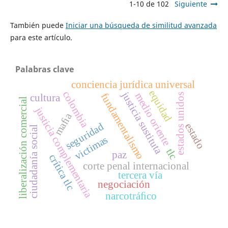
1-10 de 102
Siguiente
También puede
Iniciar una búsqueda de similitud avanzada
para este artículo.
Palabras clave
conciencia jurídica universal
equidad
colombia
justicia sustituta
medio oriente
fundamentalismo
estados unidos
cultura
liberalización comercial
justicia complementaria
maﬁa
seguridad
estado
ciudadanía social
victimas
tlc
paz
crítica tlc
corte penal internacional
tercera vía
negociación
narcotráﬁco