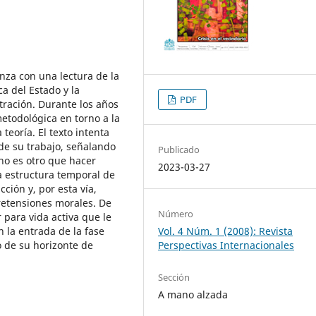
nza con una lectura de la
a del Estado y la
PDF
stración. Durante los años
metodológica en torno a la
 teoría. El texto intenta
de su trabajo, señalando
Publicado
 no es otro que hacer
2023-03-27
a estructura temporal de
ción y, por esta vía,
pretensiones morales. De
Número
r para vida activa que le
 la entrada de la fase
Vol. 4 Núm. 1 (2008): Revista
o de su horizonte de
Perspectivas Internacionales
Sección
A mano alzada