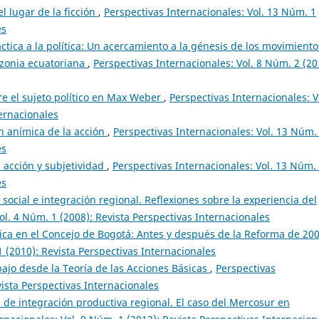
el lugar de la ficción
,
Perspectivas Internacionales: Vol. 13 Núm. 1
es
ctica a la política: Un acercamiento a la génesis de los movimiento
azonia ecuatoriana
,
Perspectivas Internacionales: Vol. 8 Núm. 2 (20
e el sujeto político en Max Weber
,
Perspectivas Internacionales: V
ternacionales
n anímica de la acción
,
Perspectivas Internacionales: Vol. 13 Núm.
es
, acción y subjetividad
,
Perspectivas Internacionales: Vol. 13 Núm.
es
social e integración regional. Reflexiones sobre la experiencia del
ol. 4 Núm. 1 (2008): Revista Perspectivas Internacionales
ica en el Concejo de Bogotá: Antes y después de la Reforma de 20
1 (2010): Revista Perspectivas Internacionales
bajo desde la Teoría de las Acciones Básicas
,
Perspectivas
vista Perspectivas Internacionales
ca de integración productiva regional. El caso del Mercosur en