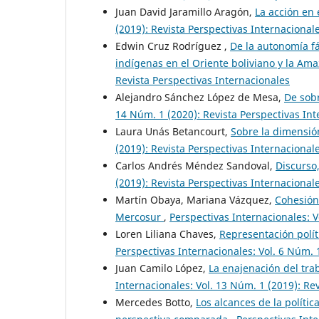
Juan David Jaramillo Aragón,
La acción en 
(2019): Revista Perspectivas Internacional
Edwin Cruz Rodríguez ,
De la autonomía fá
indígenas en el Oriente boliviano y la Am
Revista Perspectivas Internacionales
Alejandro Sánchez López de Mesa,
De sobr
14 Núm. 1 (2020): Revista Perspectivas In
Laura Unás Betancourt,
Sobre la dimensió
(2019): Revista Perspectivas Internacional
Carlos Andrés Méndez Sandoval,
Discurso
(2019): Revista Perspectivas Internacional
Martín Obaya, Mariana Vázquez,
Cohesión 
Mercosur
,
Perspectivas Internacionales: V
Loren Liliana Chaves,
Representación polít
Perspectivas Internacionales: Vol. 6 Núm. 
Juan Camilo López,
La enajenación del tra
Internacionales: Vol. 13 Núm. 1 (2019): Re
Mercedes Botto,
Los alcances de la políti