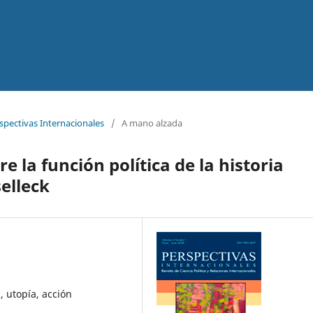
rspectivas Internacionales
/
A mano alzada
e la función política de la historia
elleck
, utopía, acción