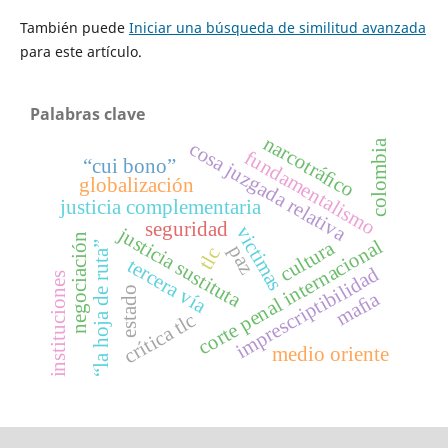
También puede
Iniciar una búsqueda de similitud avanzada
para este artículo.
Palabras clave
narcotráﬁco
colombia
cosa juzgada relativa
fundamentalismo
“cui bono”
globalización
justicia complementaria
seguridad
victimas
justicia sustituta
negociación
corte penal internacional
cultura
“la hoja de ruta”
paz
tlc
tercera vía
imprescriptibilidad
instituciones
estado
maﬁa
crítica tlc
medio oriente