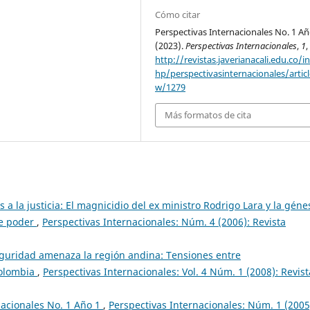
Cómo citar
Perspectivas Internacionales No. 1 Añ
(2023).
Perspectivas Internacionales
,
1
,
http://revistas.javerianacali.edu.co/i
hp/perspectivasinternacionales/articl
w/1279
Más formatos de cita
s a la justicia: El magnicidio del ex ministro Rodrigo Lara y la géne
de poder
,
Perspectivas Internacionales: Núm. 4 (2006): Revista
guridad amenaza la región andina: Tensiones entre
Colombia
,
Perspectivas Internacionales: Vol. 4 Núm. 1 (2008): Revist
nacionales No. 1 Año 1
,
Perspectivas Internacionales: Núm. 1 (2005