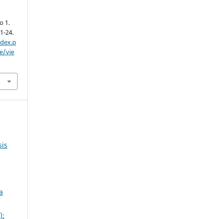
o 1.
 1-24.
ndex.p
e/vie
sis
a
):