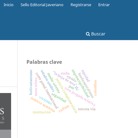
Inicio
Sello Editorial Javeriano
Registrarse
Entrar
Buscar
Palabras clave
imprescriptibilidad
equidad
estados unidos
bolivarianismo
“la hoja de ruta”
maﬁa
corte penal internacional
fundamentalismo
medio oriente
estado
justicia complementaria
meta-relato
colombia
paz
tlc
cosa juzgada relativa
seguridad
victimas
justicia sustituta
cultura
tercera vía
institución