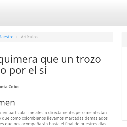
Maestro
Artículos
 quimera que un trozo
o por el sí
enido
anta Cobo
ipal
men
ia en particular me afecta directamente, pero me afectan
ulo
eo que como colombianos llevamos marcadas demasiados
stes que nos acompañarán hasta el final de nuestros días.