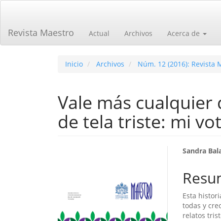
Navegación
principal
Contenido
Revista Maestro
Actual
Archivos
Acerca de
principal
Barra
lateral
Inicio
Archivos
Núm. 12 (2016): Revista 
Vale más cualquier
de tela triste: mi vot
Barra
Cont
Sandra Bal
lateral
princ
Resu
del
del
Esta histor
artículo
artíc
todas y cr
relatos tri