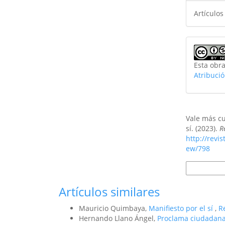
Artículos
Esta obra
Atribuci
Cómo citar
Vale más cu
sí. (2023).
R
http://revi
ew/798
Más formato
Artículos similares
Mauricio Quimbaya,
Manifiesto por el sí
,
R
Hernando Llano Ángel,
Proclama ciudadana p