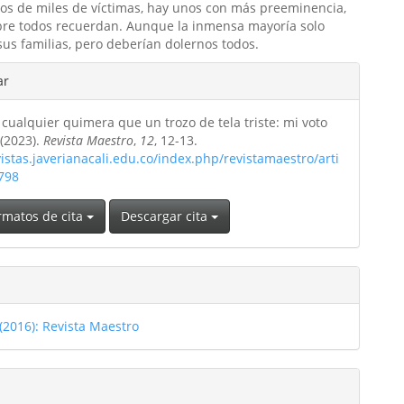
tos de miles de víctimas, hay unos con más preeminencia,
re todos recuerdan. Aunque la inmensa mayoría solo
sus familias, pero deberían dolernos todos.
les
ar
cualquier quimera que un trozo de tela triste: mi voto
ulo
 (2023).
Revista Maestro
,
12
, 12-13.
vistas.javerianacali.edu.co/index.php/revistamaestro/arti
/798
rmatos de cita
Descargar cita
(2016): Revista Maestro