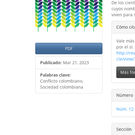
De los cien
cuyos nomb
viven para 
Detal
Cómo cit
del
Vale más 
artíc
por el sí.
PDF
http://re
cle/view
Publicado:
Mar 21, 2023
Más fo
Palabras clave:
Conflicto colombiano,
Sociedad colombiana
Número
Núm. 12 
Sección