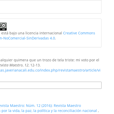
 está bajo una licencia internacional
Creative Commons
ón-NoComercial-SinDerivadas 4.0
.
alquier quimera que un trozo de tela triste: mi voto por el
evista Maestro
,
12
, 12-13.
stas.javerianacali.edu.co/index.php/revistamaestro/article/vi
s de cita
evista Maestro: Núm. 12 (2016): Revista Maestro
or la vida, la paz, la política y la reconciliación nacional
,