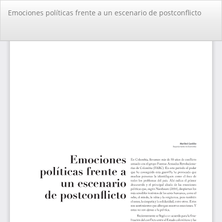
Volver
Emociones políticas frente a un escenario de postconflicto
a
los
detalles
De
De
del
PD
artículo