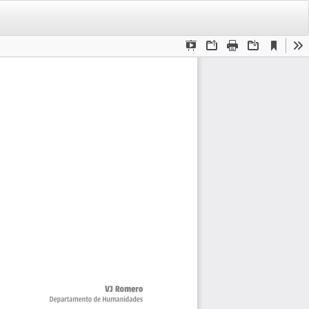
De
De
PD