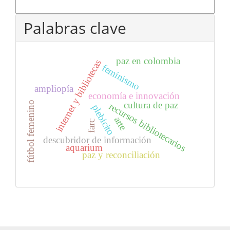
Más formatos de cita
Palabras clave
paz en colombia
internet y bibliotecas
feminismo
ampliopía
economía e innovación
fútbol femenino
cultura de paz
recursos bibliotecarios
plebicito
arte
farc
descubridor de información
aquarium
paz y reconciliación