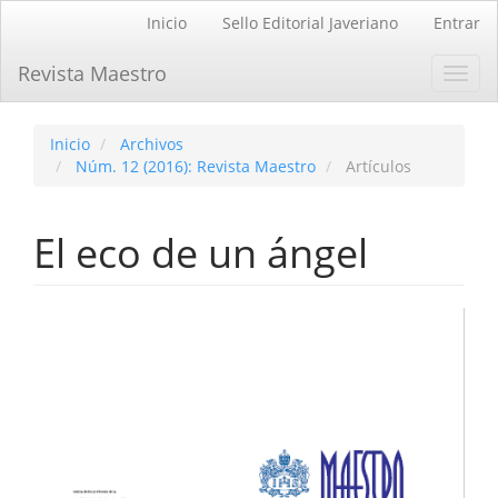
Navegación
Inicio
Sello Editorial Javeriano
Entrar
principal
Contenido
Revista Maestro
Toggl
principal
navig
Barra
lateral
Inicio
Archivos
Núm. 12 (2016): Revista Maestro
Artículos
El eco de un ángel
Barra
lateral
del
artículo