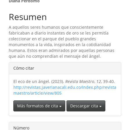
Contenido
Diana Perdomo
principal
Resumen
del
A aquellos seres humanos que conscientemente
artículo
fabricaban a diario instantes de oro se les permitía
coleccionar en el parque del pueblo grandes
monumentos a la vida, inspirados en la cotidianidad
humana. Estos eran admirados por aquellas personas
que aún no comprendían el mensaje del ángel.
Detalles
Cómo citar
del
El eco de un ángel. (2023).
Revista Maestro
,
12
, 39-40.
artículo
http://revistas.javerianacali.edu.co/index.php/revista
maestro/article/view/805
Más formatos de cita
Descargar cita
Número