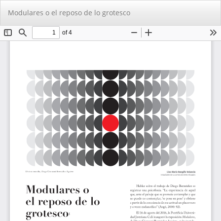
Volver
De
De
Modulares o el reposo de lo grotesco
a
PD
los
detalles
del
artículo