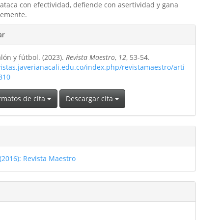
 ataca con efectividad, defiende con asertividad y gana
temente.
les
ar
lón y fútbol. (2023).
Revista Maestro
,
12
, 53-54.
ulo
vistas.javerianacali.edu.co/index.php/revistamaestro/arti
/810
rmatos de cita
Descargar cita
(2016): Revista Maestro