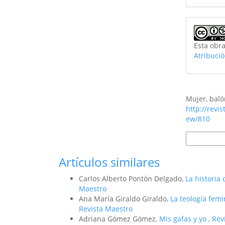
Esta obra
Atribuci
Cómo citar
Mujer, baló
http://revi
ew/810
Más formato
Artículos similares
Carlos Alberto Pontón Delgado,
La historia
Maestro
Ana María Giraldo Giraldo,
La teología femi
Revista Maestro
Adriana Gómez Gómez,
Mis gafas y yo
,
Rev