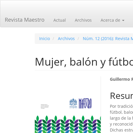
Navegación
principal
Contenido
Revista Maestro
Actual
Archivos
Acerca de
principal
Barra
lateral
Inicio
Archivos
Núm. 12 (2016): Revista 
Mujer, balón y fútb
Barra
Cont
Guillermo 
lateral
princ
Resu
del
del
Por tradició
artículo
artíc
fútbol, bal
largo de la
y reconocid
Dichas estr