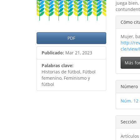
juega bien,
contunden
Detal
Cómo cit
del
Mujer, ba
artíc
PDF
http://re
cle/view
Publicado:
Mar 21, 2023
Más fo
Palabras clave:
Historias de fútbol, Fútbol
femenino, Feminismo y
fútbol
Número
Núm. 12 
Sección
Artículos