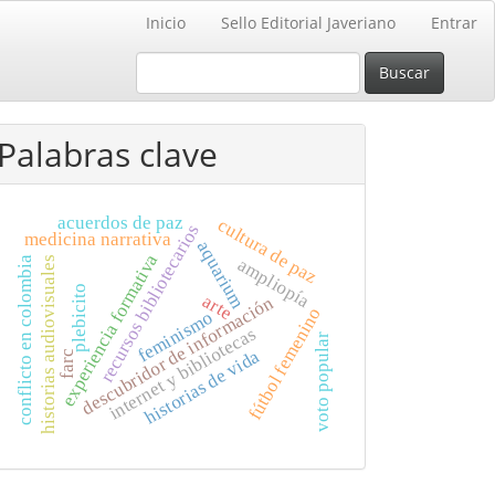
Inicio
Sello Editorial Javeriano
Entrar
Buscar
Palabras clave
acuerdos de paz
cultura de paz
recursos bibliotecarios
medicina narrativa
aquarium
experiencia formativa
conflicto en colombia
ampliopía
historias audiovisuales
plebicito
arte
descubridor de información
fútbol femenino
feminismo
internet y bibliotecas
voto popular
historias de vida
farc