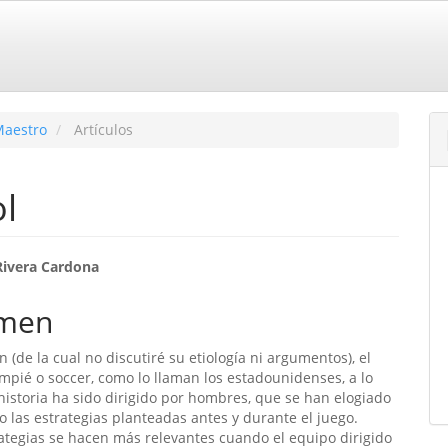
Maestro
Artículos
ol
enido
Rivera Cardona
ipal
men
n (de la cual no discutiré su etiología ni argumentos), el
ulo
ompié o soccer, como lo llaman los estadounidenses, a lo
 historia ha sido dirigido por hombres, que se han elogiado
o las estrategias planteadas antes y durante el juego.
ategias se hacen más relevantes cuando el equipo dirigido