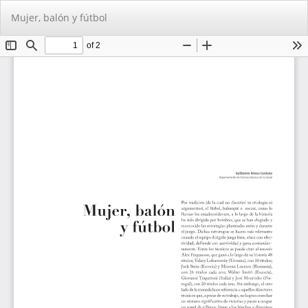
Volver
De
De
Mujer, balón y fútbol
a
PD
los
detalles
del
artículo