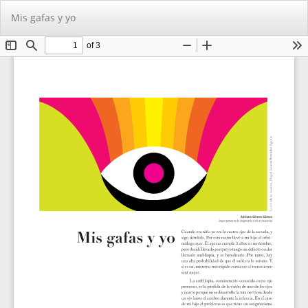
Volver
De
De
Mis gafas y yo
a
PD
los
detalles
del
artículo