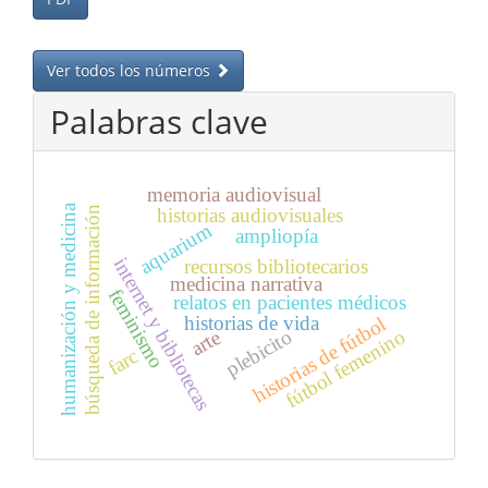
Ver todos los números
Palabras clave
memoria audiovisual
humanización y medicina
búsqueda de información
historias audiovisuales
aquarium
ampliopía
internet y bibliotecas
recursos bibliotecarios
medicina narrativa
feminismo
relatos en pacientes médicos
historias de vida
historias de fútbol
fútbol femenino
plebicito
arte
farc