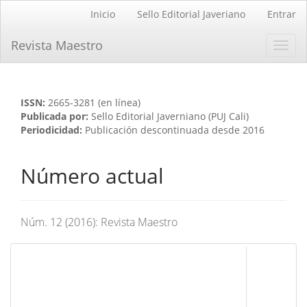
Navegación
Inicio
Sello Editorial Javeriano
Entrar
principal
Contenido
Revista Maestro
Toggl
principal
navig
Barra
lateral
ISSN:
2665-3281 (en línea)
Publicada por:
Sello Editorial Javerniano (PUJ Cali)
Periodicidad:
Publicación descontinuada desde 2016
Número actual
Núm. 12 (2016): Revista Maestro