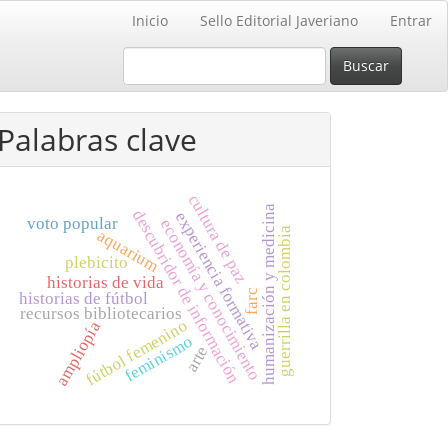
Inicio
Sello Editorial Javeriano
Entrar
Buscar
Palabras clave
cultura de paz
humanización y medicina
descubridor de información
experiencia formativa
voto popular
economía y conocimiento
guerrilla en colombia
aquarium
plebicito
historias de vida
farc
historias de fútbol
recursos bibliotecarios
fútbol femenino
ampliopía
feminismo
arte