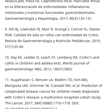
Velasco JAN, Plaza FA. Calprotectina fecal, marcador eficaz
en la diferenciación de enfermedades inflamatorias
intestinales y trastornos funcionales gastrointestinales.
Gastroenterología y Hepatología. 2017; 40(3):125-131.
9. Hill RJ, Lewindon PJ, Muir R, Grangé I, Connor FL, Davies
PSW. Calidad de vida en niños con enfermedad de Crohn.
Revista de Gastroenterología y Nutrición Pediátricas. 2010;
51(1):35-40.
10. Day AS, Ledder O, Leach ST, Lemberg DA. Crohn’s and
colitis in children and adolescents. World journal of
gastroenterology: WJG. 2012; 18(41):5862.
11. Kugathasan S, Denson LA, Walters TD, Kim MO,
Marigorta UM, Schirmer M, Crandall WV, et al. Prediction of
complicated disease course for children newly diagnosed
with Crohn’s disease: a multicentre inception cohort study.
The Lancet. 2017; 389(10080):1710-1718. DOI:
10.1016/S0140-6736(17)30317-3