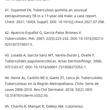
41. Suyamod EA. Tuberculous gumma an unusual
extrapulmonary TB in a 17-year-old male: a case report.
Chest. 2021; 160(4, Suppl). DOI: 10.1016/j.chest.2021.07.298.
42. Aparicio Español G, García-Patos Briones V.
Tubercúlides. Piel. 2007; 22(5):225-232. DOI: 10.1016/S0213-
9251(07)73057-5.
43. Losada A, García-Sanz MT, Varela-Durán J, Ovalle F.
Tubercúlides papulonecróticas. Actas Dermosifiliogr. 2006;
97(1):65-67. DOI: 10.1016/s0001-7310(06)73353-1.
44. Heine AL, Castillo MI V, Gaete ZT, Lorca JA. Tuberculides
Tuberculosas en la Región Metropolitana, Chile. Serie de
casos 2006-2010. Rev Chil Dermatol. 2018; 33(2). DOI:
10.31879/rcderm.v33i2.93.
45. Charifa A, Mangat R, Oakley AM. Cutaneous