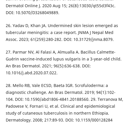
Dermatol Online J. 2020 Aug 15; 26(8):13030/qt55d3f43c.
DOI: 10.5070/D3268049889.
26. Yadav D, Khan JA. Undermined skin lesion emerged as
tubercular meningitis: a case report. JNMA J Nepal Med
Assoc. 2023; 61(259):280-282. DOI: 10.31729/jnma.8079.
27. Parmar NV, Al Falasi A, Almualla A. Bacillus Calmette-
Guérin vaccine-induced lupus vulgaris in a 3-year-old child.
An Bras Dermatol. 2021; 96(5):636-638. DOI:
10.1016/j.abd.2020.07.022.
28. Mello RB, Vale ECSD, Baeta IGR. Scrofuloderma: a
diagnostic challenge. An Bras Dermatol. 2019; 94(1):102-
104. DOI: 10.1590/abd1806-4841.20188560. 29. Terranova M,
Padovese V, Fornari U, et al. Clinical and epidemiological
study of cutaneous tuberculosis in northern Ethiopia.
Dermatology. 2008; 217:89-93. DOI: 10.1159/000128284