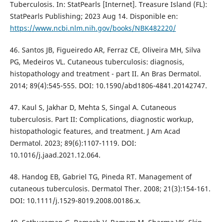
Tuberculosis. In: StatPearls [Internet]. Treasure Island (FL):
StatPearls Publishing; 2023 Aug 14. Disponible en:
https://www.ncbi.nlm.nih.gov/books/NBK482220/
46. Santos JB, Figueiredo AR, Ferraz CE, Oliveira MH, Silva
PG, Medeiros VL. Cutaneous tuberculosis: diagnosis,
histopathology and treatment - part II. An Bras Dermatol.
2014; 89(4):545-555. DOI: 10.1590/abd1806-4841.20142747.
47. Kaul S, Jakhar D, Mehta S, Singal A. Cutaneous
tuberculosis. Part II: Complications, diagnostic workup,
histopathologic features, and treatment. J Am Acad
Dermatol. 2023; 89(6):1107-1119. DOI:
10.1016/j.jaad.2021.12.064.
48. Handog EB, Gabriel TG, Pineda RT. Management of
cutaneous tuberculosis. Dermatol Ther. 2008; 21(3):154-161.
DOI: 10.1111/j.1529-8019.2008.00186.x.