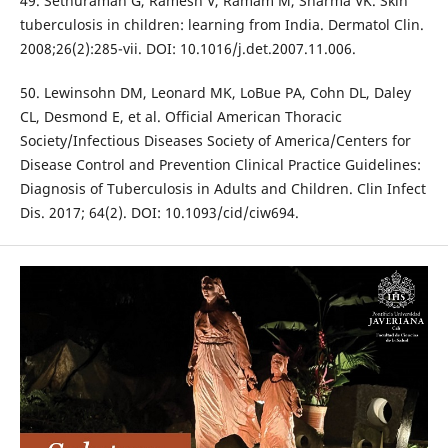
49. Sethuraman G, Ramesh V, Ramam M, Sharma VK. Skin
tuberculosis in children: learning from India. Dermatol Clin.
2008;26(2):285-vii. DOI: 10.1016/j.det.2007.11.006.
50. Lewinsohn DM, Leonard MK, LoBue PA, Cohn DL, Daley
CL, Desmond E, et al. Official American Thoracic
Society/Infectious Diseases Society of America/Centers for
Disease Control and Prevention Clinical Practice Guidelines:
Diagnosis of Tuberculosis in Adults and Children. Clin Infect
Dis. 2017; 64(2). DOI: 10.1093/cid/ciw694.