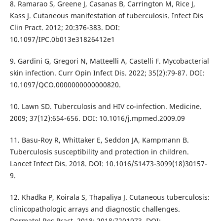
8. Ramarao S, Greene J, Casanas B, Carrington M, Rice J,
Kass J. Cutaneous manifestation of tuberculosis. Infect Dis
Clin Pract. 2012; 20:376-383. DOI:
10.1097/IPC.0b013e31826412e1
9. Gardini G, Gregori N, Matteelli A, Castelli F. Mycobacterial
skin infection. Curr Opin Infect Dis. 2022; 35(2):79-87. DOI:
10.1097/QCO.0000000000000820.
10. Lawn SD. Tuberculosis and HIV co-infection. Medicine.
2009; 37(12):654-656. DOI: 10.1016/j.mpmed.2009.09
11. Basu-Roy R, Whittaker E, Seddon JA, Kampmann B.
Tuberculosis susceptibility and protection in children.
Lancet Infect Dis. 2018. DOI: 10.1016/S1473-3099(18)30157-
9.
12. Khadka P, Koirala S, Thapaliya J. Cutaneous tuberculosis:
clinicopathologic arrays and diagnostic challenges.
Dermatol Res Pract. 2018; 2018:7201973. DOI: