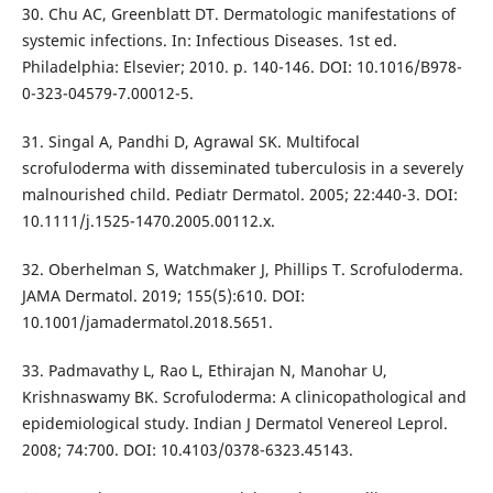
30. Chu AC, Greenblatt DT. Dermatologic manifestations of
systemic infections. In: Infectious Diseases. 1st ed.
Philadelphia: Elsevier; 2010. p. 140-146. DOI: 10.1016/B978-
0-323-04579-7.00012-5.
31. Singal A, Pandhi D, Agrawal SK. Multifocal
scrofuloderma with disseminated tuberculosis in a severely
malnourished child. Pediatr Dermatol. 2005; 22:440-3. DOI:
10.1111/j.1525-1470.2005.00112.x.
32. Oberhelman S, Watchmaker J, Phillips T. Scrofuloderma.
JAMA Dermatol. 2019; 155(5):610. DOI:
10.1001/jamadermatol.2018.5651.
33. Padmavathy L, Rao L, Ethirajan N, Manohar U,
Krishnaswamy BK. Scrofuloderma: A clinicopathological and
epidemiological study. Indian J Dermatol Venereol Leprol.
2008; 74:700. DOI: 10.4103/0378-6323.45143.