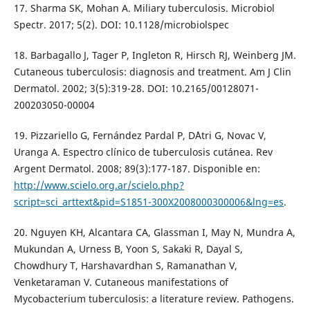
17. Sharma SK, Mohan A. Miliary tuberculosis. Microbiol
Spectr. 2017; 5(2). DOI: 10.1128/microbiolspec
18. Barbagallo J, Tager P, Ingleton R, Hirsch RJ, Weinberg JM.
Cutaneous tuberculosis: diagnosis and treatment. Am J Clin
Dermatol. 2002; 3(5):319-28. DOI: 10.2165/00128071-
200203050-00004
19. Pizzariello G, Fernández Pardal P, D´Atri G, Novac V,
Uranga A. Espectro clínico de tuberculosis cutánea. Rev
Argent Dermatol. 2008; 89(3):177-187. Disponible en:
http://www.scielo.org.ar/scielo.php?
script=sci_arttext&pid=S1851-300X2008000300006&lng=es
.
20. Nguyen KH, Alcantara CA, Glassman I, May N, Mundra A,
Mukundan A, Urness B, Yoon S, Sakaki R, Dayal S,
Chowdhury T, Harshavardhan S, Ramanathan V,
Venketaraman V. Cutaneous manifestations of
Mycobacterium tuberculosis: a literature review. Pathogens.