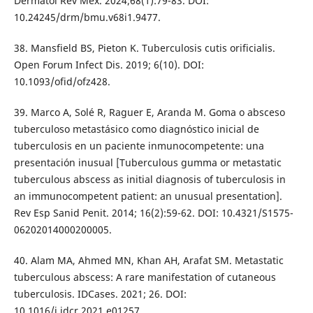
Dermatol Rev Mex. 2024;68(1):79-83. DOI:
10.24245/drm/bmu.v68i1.9477.
38. Mansfield BS, Pieton K. Tuberculosis cutis orificialis.
Open Forum Infect Dis. 2019; 6(10). DOI:
10.1093/ofid/ofz428.
39. Marco A, Solé R, Raguer E, Aranda M. Goma o absceso
tuberculoso metastásico como diagnóstico inicial de
tuberculosis en un paciente inmunocompetente: una
presentación inusual [Tuberculous gumma or metastatic
tuberculous abscess as initial diagnosis of tuberculosis in
an immunocompetent patient: an unusual presentation].
Rev Esp Sanid Penit. 2014; 16(2):59-62. DOI: 10.4321/S1575-
06202014000200005.
40. Alam MA, Ahmed MN, Khan AH, Arafat SM. Metastatic
tuberculous abscess: A rare manifestation of cutaneous
tuberculosis. IDCases. 2021; 26. DOI:
10.1016/j.idcr.2021.e01257.