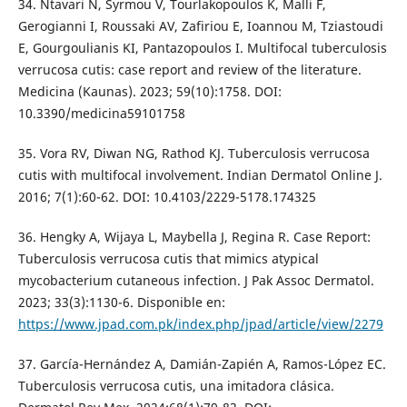
34. Ntavari N, Syrmou V, Tourlakopoulos K, Malli F,
Gerogianni I, Roussaki AV, Zafiriou E, Ioannou M, Tziastoudi
E, Gourgoulianis KI, Pantazopoulos I. Multifocal tuberculosis
verrucosa cutis: case report and review of the literature.
Medicina (Kaunas). 2023; 59(10):1758. DOI:
10.3390/medicina59101758
35. Vora RV, Diwan NG, Rathod KJ. Tuberculosis verrucosa
cutis with multifocal involvement. Indian Dermatol Online J.
2016; 7(1):60-62. DOI: 10.4103/2229-5178.174325
36. Hengky A, Wijaya L, Maybella J, Regina R. Case Report:
Tuberculosis verrucosa cutis that mimics atypical
mycobacterium cutaneous infection. J Pak Assoc Dermatol.
2023; 33(3):1130-6. Disponible en:
https://www.jpad.com.pk/index.php/jpad/article/view/2279
37. García-Hernández A, Damián-Zapién A, Ramos-López EC.
Tuberculosis verrucosa cutis, una imitadora clásica.