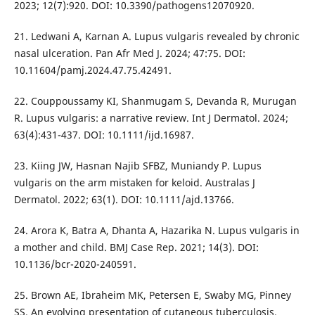
2023; 12(7):920. DOI: 10.3390/pathogens12070920.
21. Ledwani A, Karnan A. Lupus vulgaris revealed by chronic
nasal ulceration. Pan Afr Med J. 2024; 47:75. DOI:
10.11604/pamj.2024.47.75.42491.
22. Couppoussamy KI, Shanmugam S, Devanda R, Murugan
R. Lupus vulgaris: a narrative review. Int J Dermatol. 2024;
63(4):431-437. DOI: 10.1111/ijd.16987.
23. Kiing JW, Hasnan Najib SFBZ, Muniandy P. Lupus
vulgaris on the arm mistaken for keloid. Australas J
Dermatol. 2022; 63(1). DOI: 10.1111/ajd.13766.
24. Arora K, Batra A, Dhanta A, Hazarika N. Lupus vulgaris in
a mother and child. BMJ Case Rep. 2021; 14(3). DOI:
10.1136/bcr-2020-240591.
25. Brown AE, Ibraheim MK, Petersen E, Swaby MG, Pinney
SS. An evolving presentation of cutaneous tuberculosis.