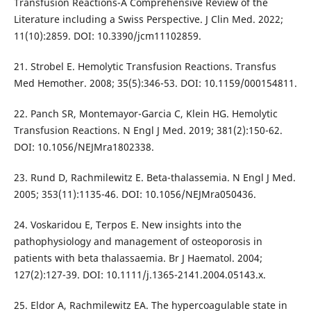
Transfusion Reactions-A Comprehensive Review of the
Literature including a Swiss Perspective. J Clin Med. 2022;
11(10):2859. DOI: 10.3390/jcm11102859.
21. Strobel E. Hemolytic Transfusion Reactions. Transfus
Med Hemother. 2008; 35(5):346-53. DOI: 10.1159/000154811.
22. Panch SR, Montemayor-Garcia C, Klein HG. Hemolytic
Transfusion Reactions. N Engl J Med. 2019; 381(2):150-62.
DOI: 10.1056/NEJMra1802338.
23. Rund D, Rachmilewitz E. Beta-thalassemia. N Engl J Med.
2005; 353(11):1135-46. DOI: 10.1056/NEJMra050436.
24. Voskaridou E, Terpos E. New insights into the
pathophysiology and management of osteoporosis in
patients with beta thalassaemia. Br J Haematol. 2004;
127(2):127-39. DOI: 10.1111/j.1365-2141.2004.05143.x.
25. Eldor A, Rachmilewitz EA. The hypercoagulable state in