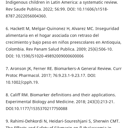
Indigenous children in Latin America: a systematic review.
Rev Saude Publica. 2022; 56:99. DOI: 10.11606/s1518-
8787.2022056004360.
6. Hackett M, Melgar-Quinonez H, Alvarez MC. Inseguridad
alimentaria en el hogar asociada con retraso del
crecimiento y bajo peso en niños preescolares en Antioquia,
Colombia. Rev Panam Salud Publica. 2009; 25(6):506-10.
DOI: 10.1590/S1020-49892009000600006
7. Aronson JK, Ferner RE. Biomarkers-A General Review. Curr
Protoc Pharmacol. 2017; 76:9.23.1-9.23.17. DOI:
10.1002/cpph.19.
8. Califf RM. Biomarker definitions and their applications.
Experimental Biology and Medicine. 2018; 243(3):213-21.
DOI:10.1177/1535370217750088
9. Rahimi-Dehkordi N, Heidari-Soureshjani S, Sherwin CMT.
The Effects and Safety of Silymarin on β-thalassemia in