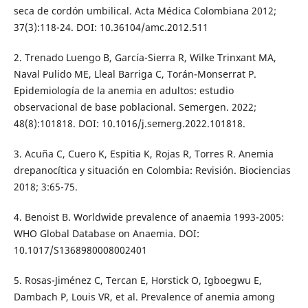
seca de cordón umbilical. Acta Médica Colombiana 2012;
37(3):118-24. DOI: 10.36104/amc.2012.511
2. Trenado Luengo B, García-Sierra R, Wilke Trinxant MA,
Naval Pulido ME, Lleal Barriga C, Torán-Monserrat P.
Epidemiología de la anemia en adultos: estudio
observacional de base poblacional. Semergen. 2022;
48(8):101818. DOI: 10.1016/j.semerg.2022.101818.
3. Acuña C, Cuero K, Espitia K, Rojas R, Torres R. Anemia
drepanocítica y situación en Colombia: Revisión. Biociencias
2018; 3:65-75.
4. Benoist B. Worldwide prevalence of anaemia 1993-2005:
WHO Global Database on Anaemia. DOI:
10.1017/S1368980008002401
5. Rosas-Jiménez C, Tercan E, Horstick O, Igboegwu E,
Dambach P, Louis VR, et al. Prevalence of anemia among