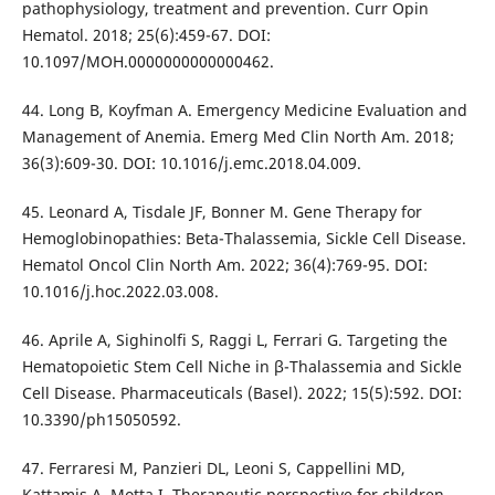
pathophysiology, treatment and prevention. Curr Opin
Hematol. 2018; 25(6):459-67. DOI:
10.1097/MOH.0000000000000462.
44. Long B, Koyfman A. Emergency Medicine Evaluation and
Management of Anemia. Emerg Med Clin North Am. 2018;
36(3):609-30. DOI: 10.1016/j.emc.2018.04.009.
45. Leonard A, Tisdale JF, Bonner M. Gene Therapy for
Hemoglobinopathies: Beta-Thalassemia, Sickle Cell Disease.
Hematol Oncol Clin North Am. 2022; 36(4):769-95. DOI:
10.1016/j.hoc.2022.03.008.
46. Aprile A, Sighinolfi S, Raggi L, Ferrari G. Targeting the
Hematopoietic Stem Cell Niche in β-Thalassemia and Sickle
Cell Disease. Pharmaceuticals (Basel). 2022; 15(5):592. DOI:
10.3390/ph15050592.
47. Ferraresi M, Panzieri DL, Leoni S, Cappellini MD,
Kattamis A, Motta I. Therapeutic perspective for children