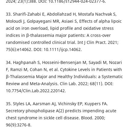
2024; 23(1):388. DOI: 10.1186/s12944-024-02377-6.
33. Sharifi-Zahabi E, Abdollahzad H, Mostafa Nachvak S,
Moloudi J, Golpayegani MR, Asiaei S, Effects of alpha lipoic
acid on iron overload, lipid profile and oxidative stress
indices in β-thalassemia major patients: A cross-over
randomised controlled clinical trial. Int J Clin Pract. 2021;
75(6):e14062. DOI: 10.1111/ijcp.14062.
34. Haghpanah S, Hosseini-Bensenjan M, Sayadi M, Nozari
F, Ramzi M, Cohan N, et al. Cytokine Levels in Patients with
β-Thalassemia Major and Healthy Individuals: a Systematic
Review and Meta-Analysis. Clin Lab. 2022; 68(11). DOI:
10.7754/Clin.Lab.2022.220142.
35. Styles LA, Aarsman AJ, Vichinsky EP, Kuypers FA.
Secretory phospholipase A(2) predicts impending acute
chest syndrome in sickle cell disease. Blood. 2000;
96(9):3276-8.