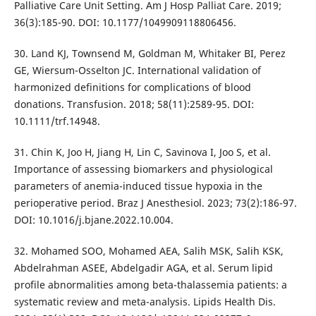
Palliative Care Unit Setting. Am J Hosp Palliat Care. 2019;
36(3):185-90. DOI: 10.1177/1049909118806456.
30. Land KJ, Townsend M, Goldman M, Whitaker BI, Perez
GE, Wiersum-Osselton JC. International validation of
harmonized definitions for complications of blood
donations. Transfusion. 2018; 58(11):2589-95. DOI:
10.1111/trf.14948.
31. Chin K, Joo H, Jiang H, Lin C, Savinova I, Joo S, et al.
Importance of assessing biomarkers and physiological
parameters of anemia-induced tissue hypoxia in the
perioperative period. Braz J Anesthesiol. 2023; 73(2):186-97.
DOI: 10.1016/j.bjane.2022.10.004.
32. Mohamed SOO, Mohamed AEA, Salih MSK, Salih KSK,
Abdelrahman ASEE, Abdelgadir AGA, et al. Serum lipid
profile abnormalities among beta-thalassemia patients: a
systematic review and meta-analysis. Lipids Health Dis.