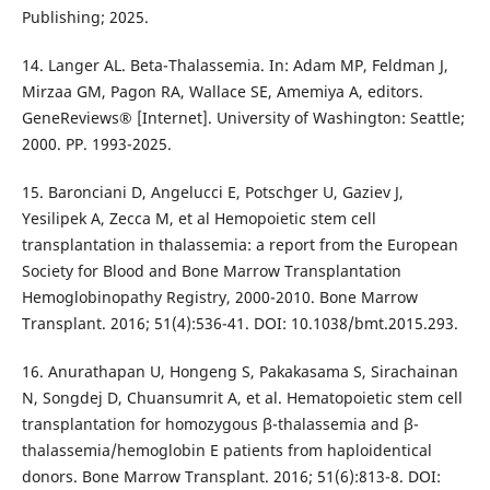
Publishing; 2025.
14. Langer AL. Beta-Thalassemia. In: Adam MP, Feldman J,
Mirzaa GM, Pagon RA, Wallace SE, Amemiya A, editors.
GeneReviews® [Internet]. University of Washington: Seattle;
2000. PP. 1993-2025.
15. Baronciani D, Angelucci E, Potschger U, Gaziev J,
Yesilipek A, Zecca M, et al Hemopoietic stem cell
transplantation in thalassemia: a report from the European
Society for Blood and Bone Marrow Transplantation
Hemoglobinopathy Registry, 2000-2010. Bone Marrow
Transplant. 2016; 51(4):536-41. DOI: 10.1038/bmt.2015.293.
16. Anurathapan U, Hongeng S, Pakakasama S, Sirachainan
N, Songdej D, Chuansumrit A, et al. Hematopoietic stem cell
transplantation for homozygous β-thalassemia and β-
thalassemia/hemoglobin E patients from haploidentical
donors. Bone Marrow Transplant. 2016; 51(6):813-8. DOI: