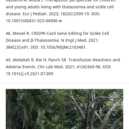
and young adults living with thalassemia and sickle cell
disease. Eur J Pediatr. 2023; 182(6):2509-19. DOI:
10.1007/s00431-023-04900-w
48. Meisel R. CRISPR-Cas9 Gene Editing for Sickle Cell
Disease and β-Thalassemia. N Engl J Med. 2021;
384(23):e91. DOI: 10.1056/NEJMc2103481.
49. Abdallah R, Rai H, Panch SR. Transfusion Reactions and
Adverse Events. Clin Lab Med. 2021; 41(4):669-96. DOI:
10.1016/j.cll.2021.07.009