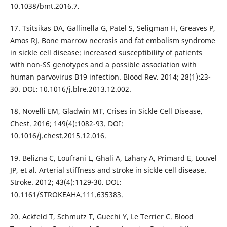
10.1038/bmt.2016.7.
17. Tsitsikas DA, Gallinella G, Patel S, Seligman H, Greaves P,
Amos RJ. Bone marrow necrosis and fat embolism syndrome
in sickle cell disease: increased susceptibility of patients
with non-SS genotypes and a possible association with
human parvovirus B19 infection. Blood Rev. 2014; 28(1):23-
30. DOI: 10.1016/j.blre.2013.12.002.
18. Novelli EM, Gladwin MT. Crises in Sickle Cell Disease.
Chest. 2016; 149(4):1082-93. DOI:
10.1016/j.chest.2015.12.016.
19. Belizna C, Loufrani L, Ghali A, Lahary A, Primard E, Louvel
JP, et al. Arterial stiffness and stroke in sickle cell disease.
Stroke. 2012; 43(4):1129-30. DOI:
10.1161/STROKEAHA.111.635383.
20. Ackfeld T, Schmutz T, Guechi Y, Le Terrier C. Blood