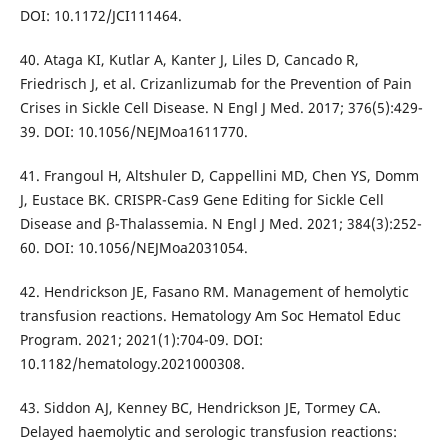
DOI: 10.1172/JCI111464.
40. Ataga KI, Kutlar A, Kanter J, Liles D, Cancado R,
Friedrisch J, et al. Crizanlizumab for the Prevention of Pain
Crises in Sickle Cell Disease. N Engl J Med. 2017; 376(5):429-
39. DOI: 10.1056/NEJMoa1611770.
41. Frangoul H, Altshuler D, Cappellini MD, Chen YS, Domm
J, Eustace BK. CRISPR-Cas9 Gene Editing for Sickle Cell
Disease and β-Thalassemia. N Engl J Med. 2021; 384(3):252-
60. DOI: 10.1056/NEJMoa2031054.
42. Hendrickson JE, Fasano RM. Management of hemolytic
transfusion reactions. Hematology Am Soc Hematol Educ
Program. 2021; 2021(1):704-09. DOI:
10.1182/hematology.2021000308.
43. Siddon AJ, Kenney BC, Hendrickson JE, Tormey CA.
Delayed haemolytic and serologic transfusion reactions: