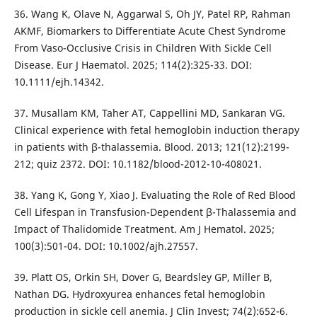
36. Wang K, Olave N, Aggarwal S, Oh JY, Patel RP, Rahman
AKMF, Biomarkers to Differentiate Acute Chest Syndrome
From Vaso-Occlusive Crisis in Children With Sickle Cell
Disease. Eur J Haematol. 2025; 114(2):325-33. DOI:
10.1111/ejh.14342.
37. Musallam KM, Taher AT, Cappellini MD, Sankaran VG.
Clinical experience with fetal hemoglobin induction therapy
in patients with β-thalassemia. Blood. 2013; 121(12):2199-
212; quiz 2372. DOI: 10.1182/blood-2012-10-408021.
38. Yang K, Gong Y, Xiao J. Evaluating the Role of Red Blood
Cell Lifespan in Transfusion-Dependent β-Thalassemia and
Impact of Thalidomide Treatment. Am J Hematol. 2025;
100(3):501-04. DOI: 10.1002/ajh.27557.
39. Platt OS, Orkin SH, Dover G, Beardsley GP, Miller B,
Nathan DG. Hydroxyurea enhances fetal hemoglobin
production in sickle cell anemia. J Clin Invest; 74(2):652-6.