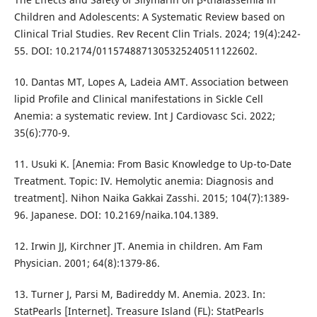
Children and Adolescents: A Systematic Review based on
Clinical Trial Studies. Rev Recent Clin Trials. 2024; 19(4):242-
55. DOI: 10.2174/0115748871305325240511122602.
10. Dantas MT, Lopes A, Ladeia AMT. Association between
lipid Profile and Clinical manifestations in Sickle Cell
Anemia: a systematic review. Int J Cardiovasc Sci. 2022;
35(6):770-9.
11. Usuki K. [Anemia: From Basic Knowledge to Up-to-Date
Treatment. Topic: IV. Hemolytic anemia: Diagnosis and
treatment]. Nihon Naika Gakkai Zasshi. 2015; 104(7):1389-
96. Japanese. DOI: 10.2169/naika.104.1389.
12. Irwin JJ, Kirchner JT. Anemia in children. Am Fam
Physician. 2001; 64(8):1379-86.
13. Turner J, Parsi M, Badireddy M. Anemia. 2023. In:
StatPearls [Internet]. Treasure Island (FL): StatPearls