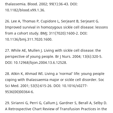
thalassemia. Blood. 2002; 99(1):36-43. DOI:
10.1182/blood.v99.1.36.
26. Lee A, Thomas P, Cupidore L, Serjeant B, Serjeant G.
Improved survival in homozygous sickle cell disease: lessons
from a cohort study. BMJ; 311(7020):1600-2. DOI:
10.1136/bmj.311.7020.1600.
27. While AE, Mullen J. Living with sickle cell disease: the
perspective of young people. Br J Nurs. 2004; 13(6):320-5.
DOI: 10.12968/bjon.2004.13.6.12528.
28. Atkin K, Ahmad WI. Living a ‘normal’ life: young people
coping with thalassaemia major or sickle cell disorder. Soc
Sci Med. 2001; 53(5):615-26. DOI: 10.1016/s0277-
9536(00)00364-6.
29. Sirianni G, Perri G, Callum J, Gardner S, Berall A, Selby D.
A Retrospective Chart Review of Transfusion Practices in the