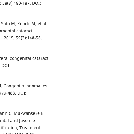
; 58(3):180-187. DOI:
 Sato M, Kondo M, et al.
opmental cataract
. 2015; 59(3):148-56.
teral congenital cataract.
 DOI:
M. Congenital anomalies
479-488. DOI:
mann C, Mukwanseke E,
nital and Juvenile
ification, Treatment