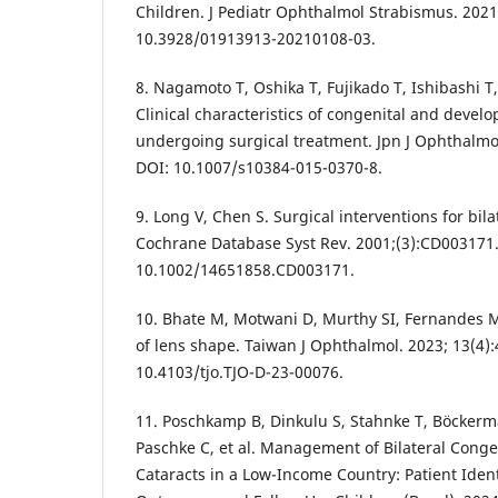
Children. J Pediatr Ophthalmol Strabismus. 2021
10.3928/01913913-20210108-03.
8. Nagamoto T, Oshika T, Fujikado T, Ishibashi T,
Clinical characteristics of congenital and devel
undergoing surgical treatment. Jpn J Ophthalmol
DOI: 10.1007/s10384-015-0370-8.
9. Long V, Chen S. Surgical interventions for bila
Cochrane Database Syst Rev. 2001;(3):CD003171.
10.1002/14651858.CD003171.
10. Bhate M, Motwani D, Murthy SI, Fernandes 
of lens shape. Taiwan J Ophthalmol. 2023; 13(4):
10.4103/tjo.TJO-D-23-00076.
11. Poschkamp B, Dinkulu S, Stahnke T, Böcker
Paschke C, et al. Management of Bilateral Conge
Cataracts in a Low-Income Country: Patient Ident