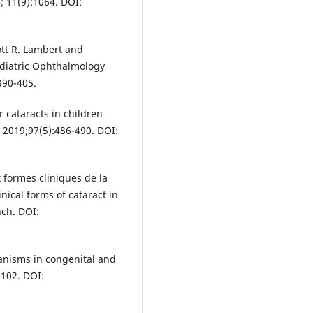
; 11(9):1064. DOI:
ott R. Lambert and
Pediatric Ophthalmology
390-405.
r cataracts in children
 2019;97(5):486-490. DOI:
t formes cliniques de la
nical forms of cataract in
nch. DOI:
anisms in congenital and
-102. DOI: