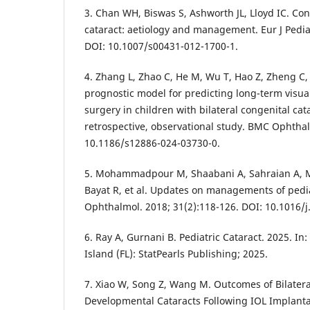
3. Chan WH, Biswas S, Ashworth JL, Lloyd IC. Con
cataract: aetiology and management. Eur J Pediat
DOI: 10.1007/s00431-012-1700-1.
4. Zhang L, Zhao C, He M, Wu T, Hao Z, Zheng C, 
prognostic model for predicting long-term visual
surgery in children with bilateral congenital cat
retrospective, observational study. BMC Ophthal
10.1186/s12886-024-03730-0.
5. Mohammadpour M, Shaabani A, Sahraian A, M
Bayat R, et al. Updates on managements of pediat
Ophthalmol. 2018; 31(2):118-126. DOI: 10.1016/j
6. Ray A, Gurnani B. Pediatric Cataract. 2025. In:
Island (FL): StatPearls Publishing; 2025.
7. Xiao W, Song Z, Wang M. Outcomes of Bilater
Developmental Cataracts Following IOL Implanta