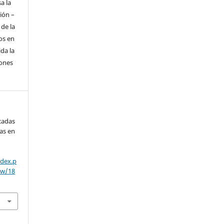
a la
ión –
 de la
os en
da la
iones
icadas
tas en
ndex.p
ew/18