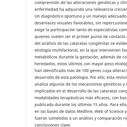
comprensión de las alteraciones genéticas y clín
enfermedad ha adquirido una relevancia crecien
Un diagnóstico oportuno y un manejo adecuado
desenlaces visuales favorables, sin repercusione
exige la participación tanto de especialistas c
quienes suelen ser el primer punto de contacto 
del análisis de las cataratas congénitas se evid
etiología multifactorial, en la que intervienen f
metabólicos durante la gestación, además de c
heredados, estos últimos con mayor peso etiológi
han identificado más de 100 genes cuya alterac
desarrollo de esta patología. Por ello, esta revis
analiza algunos de los mecanismos genéticos y c
implicados en el desarrollo de las cataratas con
modalidades terapéuticas más eficaces, con base
publicada durante los últimos 15 años. Para ell
en las bases de datos Medline, Web of Science y
fueron sometidos a un análisis y comparación ri
conclusiones clave.