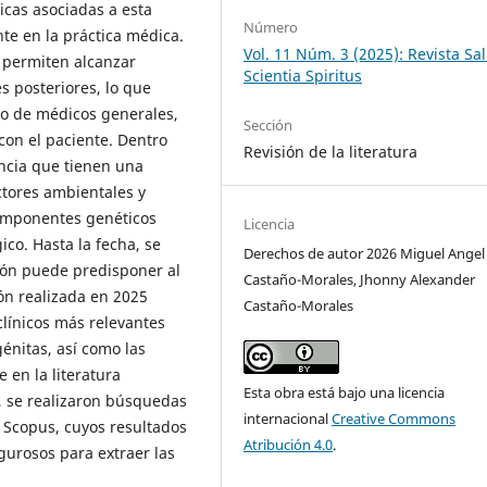
icas asociadas a esta
Número
te en la práctica médica.
Vol. 11 Núm. 3 (2025): Revista S
 permiten alcanzar
Scientia Spiritus
s posteriores, lo que
omo de médicos generales,
Sección
con el paciente. Dentro
Revisión de la literatura
encia que tienen una
actores ambientales y
omponentes genéticos
Licencia
co. Hasta la fecha, se
Derechos de autor 2026 Miguel Angel
ión puede predisponer al
Castaño-Morales, Jhonny Alexander
ión realizada en 2025
Castaño-Morales
línicos más relevantes
génitas, así como las
 en la literatura
Esta obra está bajo una licencia
o, se realizaron búsquedas
internacional
Creative Commons
 Scopus, cuyos resultados
Atribución 4.0
.
gurosos para extraer las