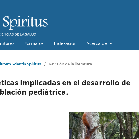
autores
Formatos
Indexación
Acerca de
lutem Scientia Spiritus
/
Revisión de la literatura
éticas implicadas en el desarrollo de
blación pediátrica.