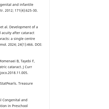
genital and infantile
r. 2012; 171(4):625-30.
et al. Development of a
 acuity after cataract
aracts: a single centre
mol. 2024; 24(1):466. DOI:
omenaei B, Tayebi F,
ric cataract. J Curr
.joco.2018.11.005.
 StatPearls. Treasure
al Congenital and
tion in Preschool