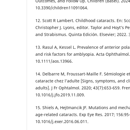
Outcomes, and Follow Up. Children (Basel). 2024
10.3390/children11091064.
12. Scott R Lambert. Childhood cataracts. En: Sc
Christopher J. Lyons, editor. Taylor and Hoyt’s 
and Strabismus. Quinta Edición. Elsevier; 2022. 
13. Rasul A, Kessel L. Prevalence of anterior pola
and risk factors for amblyopia. Acta Ophthalmol.
10.1111/aos.13966.
14. Delbarre M, Froussart-Maille F. Sémiologie e
cataracte chez l’adulte [Signs, symptoms, and cli
adults]. J Fr Ophtalmol. 2020; 43(7):653-659. Fre
10.1016/j.jfo.2019.11.009.
15. Shiels A, Hejtmancik JF. Mutations and mech
age-related cataracts. Exp Eye Res. 2017; 156:95
10.1016/j.exer.2016.06.011.