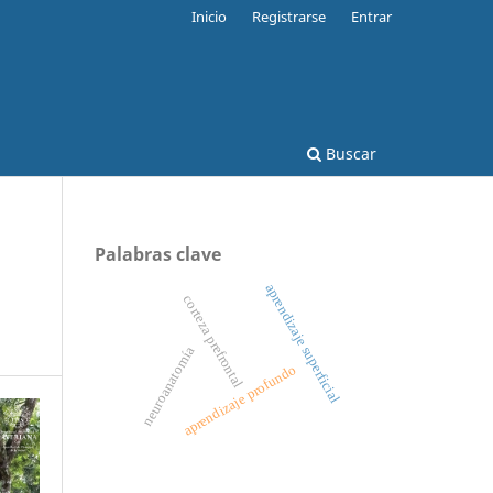
Inicio
Registrarse
Entrar
Buscar
Palabras clave
aprendizaje superficial
corteza prefrontal
neuroanatomía
aprendizaje profundo