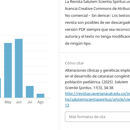
La Revista Salutem Scientia Spiritus us
licencia Creative Commons de Atribuc
No comercial – Sin derivar: Los textos
revista son posibles de ser descargad
versión PDF siempre que sea reconoci
autoría y el texto no tenga modificac
de ningún tipo.
Cómo citar
Alteraciones clínicas y genéticas impl
en el desarrollo de cataratas congéni
población pediátrica. (2025).
Salutem
Scientia Spiritus
,
11
(3), 34-38.
http://revistas.javerianacali.edu.co/i
hp/salutemscientiaspiritus/article/vi
13
Más formatos de cita