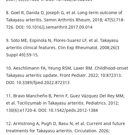
8. Goel R, Danda D, Joseph G, et al. Long-term outcome of
Takayasu arteritis. Semin Arthritis Rheum. 2018; 47(5):718-
726. DOI: 10.1016/j.semarthrit.2017.09.014
9. Soto ME, Espinola N, Flores-Suarez LF, et al. Takayasu
arteritis clinical features. Clin Exp Rheumatol. 2008;26(3
Suppl 49):S9-15.
10. Aeschlimann FA, Yeung RSM, Laxer RM. Childhood-onset
Takayasu arteritis update. Front Pediatr. 2022; 10:872313.
DOI: 10.3389/fped.2022.872313
11. Bravo Mancheño B, Perin F, Guez Vázquez Del Rey MM,
et al. Tocilizumab in Takayasu arteritis. Pediatrics. 2012;
130(6):e1720-4. DOI: 10.1542/peds.2012-1384
12. Armstrong A, Pugh D, Basu N, et al. Current and future
treatments for Takayasu arteritis. Circulation. 2026;