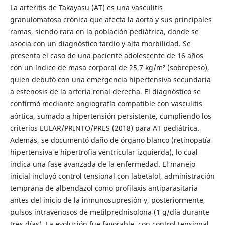
La arteritis de Takayasu (AT) es una vasculitis
granulomatosa crónica que afecta la aorta y sus principales
ramas, siendo rara en la población pediátrica, donde se
asocia con un diagnóstico tardío y alta morbilidad. Se
presenta el caso de una paciente adolescente de 16 años
con un índice de masa corporal de 25,7 kg/m² (sobrepeso),
quien debutó con una emergencia hipertensiva secundaria
a estenosis de la arteria renal derecha. El diagnóstico se
confirmó mediante angiografía compatible con vasculitis
aórtica, sumado a hipertensión persistente, cumpliendo los
criterios EULAR/PRINTO/PRES (2018) para AT pediátrica.
Además, se documentó daño de órgano blanco (retinopatía
hipertensiva e hipertrofia ventricular izquierda), lo cual
indica una fase avanzada de la enfermedad. El manejo
inicial incluyó control tensional con labetalol, administración
temprana de albendazol como profilaxis antiparasitaria
antes del inicio de la inmunosupresión y, posteriormente,
pulsos intravenosos de metilprednisolona (1 g/día durante
tres días). La evolución fue favorable, con control tensional