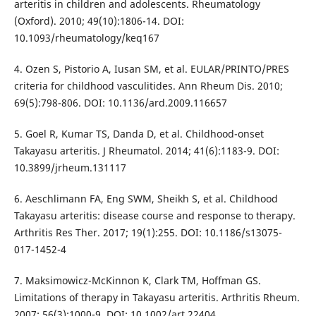
arteritis in children and adolescents. Rheumatology
(Oxford). 2010; 49(10):1806-14. DOI:
10.1093/rheumatology/keq167
4. Ozen S, Pistorio A, Iusan SM, et al. EULAR/PRINTO/PRES
criteria for childhood vasculitides. Ann Rheum Dis. 2010;
69(5):798-806. DOI: 10.1136/ard.2009.116657
5. Goel R, Kumar TS, Danda D, et al. Childhood-onset
Takayasu arteritis. J Rheumatol. 2014; 41(6):1183-9. DOI:
10.3899/jrheum.131117
6. Aeschlimann FA, Eng SWM, Sheikh S, et al. Childhood
Takayasu arteritis: disease course and response to therapy.
Arthritis Res Ther. 2017; 19(1):255. DOI: 10.1186/s13075-
017-1452-4
7. Maksimowicz-McKinnon K, Clark TM, Hoffman GS.
Limitations of therapy in Takayasu arteritis. Arthritis Rheum.
2007; 56(3):1000-9. DOI: 10.1002/art.22404