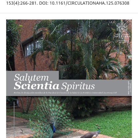
153(4):266-281. DOI: 10.1161/CIRCULATIONAHA.125.076308