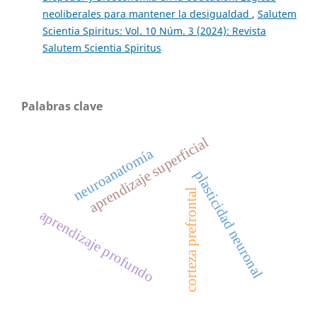
neoliberales para mantener la desigualdad
,
Salutem
Scientia Spiritus: Vol. 10 Núm. 3 (2024): Revista
Salutem Scientia Spiritus
Palabras clave
aprendizaje superficial
neuroanatomía
plasticidad neuronal
corteza prefrontal
aprendizaje profundo