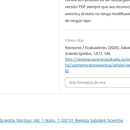
versión PDF siempre que sea reconoci
autoría y el texto no tenga modificac
de ningún tipo.
Cómo citar
Revisores / Evaluadores. (2026).
Salu
Scientia Spiritus
,
12
(1), 144.
http://revistas.javerianacali.edu.co/i
hp/salutemscientiaspiritus/article/vi
82
Más formatos de cita
cientia Spiritus: Vol. 1 Núm. 1 (2015): Revista Salutem Scientia