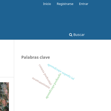
Inicio
Registrarse
Entrar
Buscar
Palabras clave
aprendizaje superficial
corteza prefrontal
aprendizaje profundo
neuroanatomía