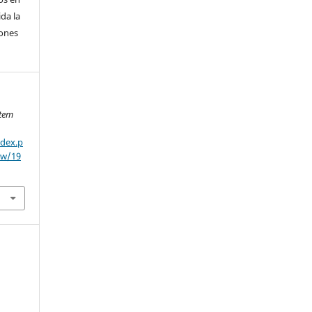
da la
iones
tem
ndex.p
ew/19