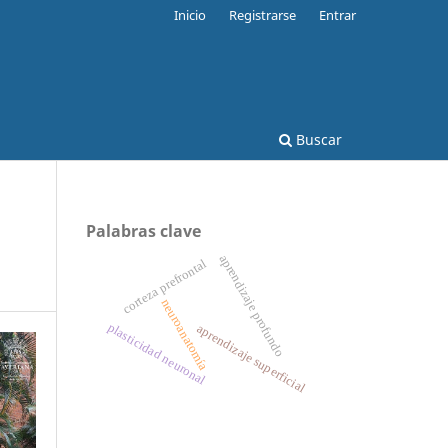
Inicio
Registrarse
Entrar
Buscar
Palabras clave
aprendizaje profundo
corteza prefrontal
neuroanatomía
plasticidad neuronal
aprendizaje superficial