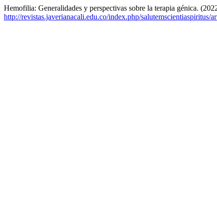
Hemofilia: Generalidades y perspectivas sobre la terapia génica. (202
http://revistas.javerianacali.edu.co/index.php/salutemscientiaspiritus/a