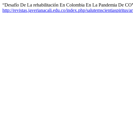
“Desafío De La rehabilitación En Colombia En La Pandemia De C
http://revistas.javerianacali.edu.co/index.php/salutemscientiaspiritus/a