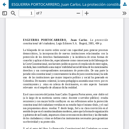
ESGUERRA PORTOCARRERO, Juan Carlos. La protección constitucional del ciudadano; Legis Editores S.A., Bogotá, 2005, 484 p.