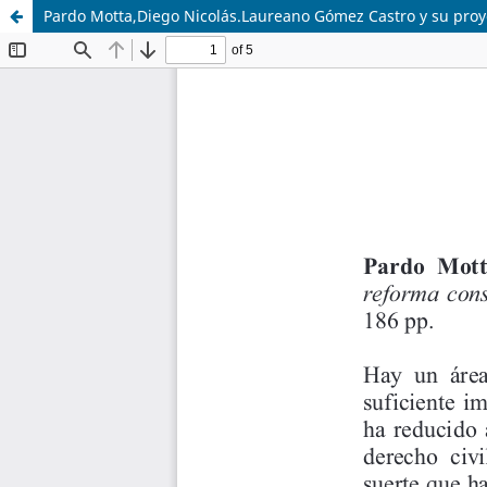
Pardo Motta,Diego Nicolás.Laureano Gómez Castro y su proye