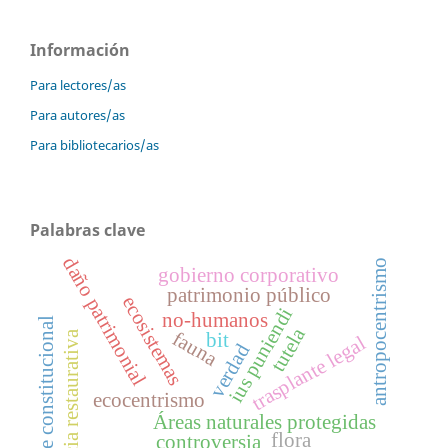
Información
Para lectores/as
Para autores/as
Para bibliotecarios/as
Palabras clave
daño patrimonial
antropocentrismo
gobierno corporativo
patrimonio público
ecosistemas
ius puniendi
no-humanos
corte constitucional
tutela
fauna
justicia restaurativa
bit
trasplante legal
verdad
ecocentrismo
Áreas naturales protegidas
flora
controversia