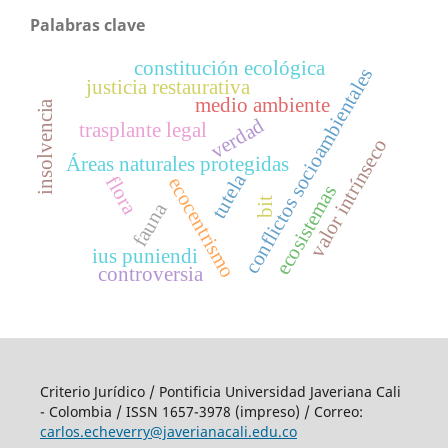
Palabras clave
constitución ecológica
conflictos socioambientales
justicia restaurativa
medio ambiente
insolvencia
verdad
trasplante legal
valor intrínseco
Áreas naturales protegidas
tutela
flora
ecocentrismo
ecosistemas
bit
fauna
ius puniendi
controversia
Criterio Jurídico / Pontificia Universidad Javeriana Cali
- Colombia / ISSN 1657-3978 (impreso) / Correo:
carlos.echeverry@javerianacali.edu.co