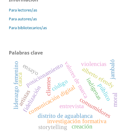
Para lectores/as
Para autores/as
Para bibliotecarios/as
Palabras clave
jambaló
valores de marca
violencias
liderazgo femenino
posicionamiento
ensayo
alberto efendy
cauca
indígenas
clientes
código
público
comunicación digital
fidelización
artistas
moral
consumidores
entrevista
distrito de aguablanca
investigación formativa
creación
storytelling