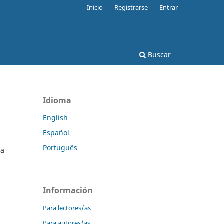
Inicio
Registrarse
Entrar
Buscar
Idioma
English
Español
Português
ra
Información
Para lectores/as
Para autores/as