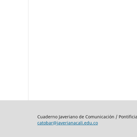
Cuaderno Javeriano de Comunicación / Pontifici
catobar@javerianacali.edu.co