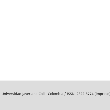
a Universidad Javeriana Cali - Colombia / ISSN 2322-8774 (impres