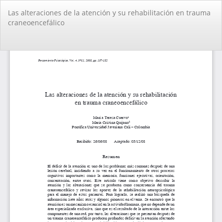
Volver
Las alteraciones de la atención y su rehabilitación en trauma
a
craneoencefálico
los
detalles
del
De
De
artículo
PD