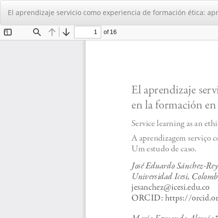
Volver
El aprendizaje servicio como experiencia de formación ética: apr
a
los
detalles
del
artículo