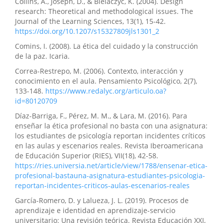
Collins, A., Joseph, D., & Bielaczyc, K. (2004). Design
research: Theoretical and methodological issues. The
Journal of the Learning Sciences, 13(1), 15-42.
https://doi.org/10.1207/s15327809jls1301_2
Comins, I. (2008). La ética del cuidado y la construcción
de la paz. Icaria.
Correa-Restrepo, M. (2006). Contexto, interacción y
conocimiento en el aula. Pensamiento Psicológico, 2(7),
133-148.
https://www.redalyc.org/articulo.oa?
id=80120709
Díaz-Barriga, F., Pérez, M. M., & Lara, M. (2016). Para
enseñar la ética profesional no basta con una asignatura:
los estudiantes de psicología reportan incidentes críticos
en las aulas y escenarios reales. Revista Iberoamericana
de Educación Superior (RIES), VII(18), 42-58.
https://ries.universia.net/article/view/1788/ensenar-etica-
profesional-bastauna-asignatura-estudiantes-psicologia-
reportan-incidentes-criticos-aulas-escenarios-reales
García-Romero, D. y Lalueza, J. L. (2019). Procesos de
aprendizaje e identidad en aprendizaje-servicio
universitario: Una revisión teórica. Revista Educación XXI,