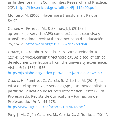
as bridge. Learning Communities Research and Practice,
2(2).
https://files.eric.ed.gov/fulltext/EJ1112492.pdf
Montero, M. (2006). Hacer para transformar. Paidós
SAICF.
Ochoa, A., Pérez, L. M., & Salinas, J. J. (2018). El
aprendizaje-servicio (APS) como práctica expansiva y
transformadora. Revista Iberoamericana de Educación,
76, 15-34.
https://doi.org/10.35362/rie7602846
Opazo, H., Aramburuzabala, P., & García-Peinado, R.
(2014). Service-Learning Methodology As a tool of ethical
development: reflections from the university experience.
Aishe, 6(1), 1531-1556.
http://ojs.aishe.org/index.php/aishe-j/article/view/153
Opazo, H., Ramírez, C., García, R., & Lorite, M. (2015). La
ética en el aprendizaje-servicio (ApS): Un metaanálisis a
partir de Education Resources Information Center (ERIC).
Profesorado. Revista de Curriculum y Formación del
Profesorado, 19(1), 144-175.
http://www.ugr.es/~recfpro/rev191ART8.pdf
Puig, J. M., Gijón-Casares, M., García, X., & Rubio, L. (2011).