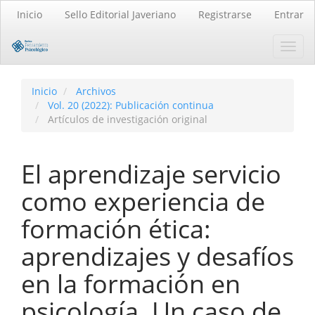
Navegación
Inicio
Sello Editorial Javeriano
Registrarse
Entrar
principal
Contenido
Toggl
principal
navig
Barra
lateral
Inicio
Archivos
Vol. 20 (2022): Publicación continua
Artículos de investigación original
El aprendizaje servicio
como experiencia de
formación ética:
aprendizajes y desafíos
en la formación en
psicología. Un caso de