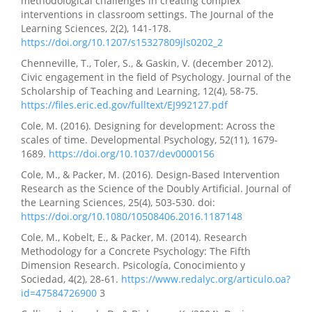
methodological challenges in creating complex
interventions in classroom settings. The Journal of the
Learning Sciences, 2(2), 141-178.
https://doi.org/10.1207/s15327809jls0202_2
Chenneville, T., Toler, S., & Gaskin, V. (december 2012).
Civic engagement in the field of Psychology. Journal of the
Scholarship of Teaching and Learning, 12(4), 58-75.
https://files.eric.ed.gov/fulltext/EJ992127.pdf
Cole, M. (2016). Designing for development: Across the
scales of time. Developmental Psychology, 52(11), 1679-
1689.
https://doi.org/10.1037/dev0000156
Cole, M., & Packer, M. (2016). Design-Based Intervention
Research as the Science of the Doubly Artificial. Journal of
the Learning Sciences, 25(4), 503-530. doi:
https://doi.org/10.1080/10508406.2016.1187148
Cole, M., Kobelt, E., & Packer, M. (2014). Research
Methodology for a Concrete Psychology: The Fifth
Dimension Research. Psicología, Conocimiento y
Sociedad, 4(2), 28-61.
https://www.redalyc.org/articulo.oa?
id=47584726900
3