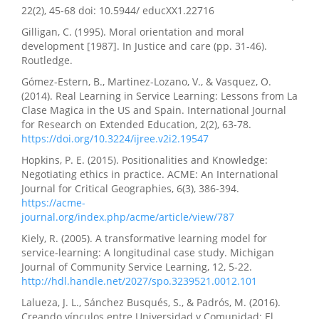
22(2), 45-68 doi: 10.5944/ educXX1.22716
Gilligan, C. (1995). Moral orientation and moral
development [1987]. In Justice and care (pp. 31-46).
Routledge.
Gómez-Estern, B., Martinez-Lozano, V., & Vasquez, O.
(2014). Real Learning in Service Learning: Lessons from La
Clase Magica in the US and Spain. International Journal
for Research on Extended Education, 2(2), 63-78.
https://doi.org/10.3224/ijree.v2i2.19547
Hopkins, P. E. (2015). Positionalities and Knowledge:
Negotiating ethics in practice. ACME: An International
Journal for Critical Geographies, 6(3), 386-394.
https://acme-
journal.org/index.php/acme/article/view/787
Kiely, R. (2005). A transformative learning model for
service-learning: A longitudinal case study. Michigan
Journal of Community Service Learning, 12, 5-22.
http://hdl.handle.net/2027/spo.3239521.0012.101
Lalueza, J. L., Sánchez Busqués, S., & Padrós, M. (2016).
Creando vínculos entre Universidad y Comunidad: El