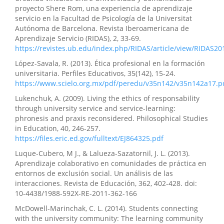
proyecto Shere Rom, una experiencia de aprendizaje
servicio en la Facultad de Psicología de la Universitat
Autónoma de Barcelona. Revista Iberoamericana de
Aprendizaje Servicio (RIDAS), 2, 33-69.
https://revistes.ub.edu/index.php/RIDAS/article/view/RIDAS20
López-Savala, R. (2013). Ética profesional en la formación
universitaria. Perfiles Educativos, 35(142), 15-24.
https://www.scielo.org.mx/pdf/peredu/v35n142/v35n142a17.p
Lukenchuk, A. (2009). Living the ethics of responsability
through university service and service-learning:
phronesis and praxis reconsidered. Philosophical Studies
in Education, 40, 246-257.
https://files.eric.ed.gov/fulltext/EJ864325.pdf
Luque-Cubero, M J., & Lalueza-Sazatornil, J. L. (2013).
Aprendizaje colaborativo en comunidades de práctica en
entornos de exclusión social. Un análisis de las
interacciones. Revista de Educación, 362, 402-428. doi:
10-4438/1988-592X-RE-2011-362-166
McDowell-Marinchak, C. L. (2014). Students connecting
with the university community: The learning community