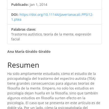
lateral
Publicado:
Jan 1, 2014
del
artículo
DOI:
https://doi.org/10.11144/Javerianacali.PPSI12-
1.ptea
Palabras clave:
Trastorno autístico, teoría de la mente, expresión
facial
Contenido
Ana María Giraldo Giraldo
principal
Resumen
del
Ha sido ampliamente estudiado, cómo el estudio de la
artículo
psicopatología del trastorno del espectro autista (TEA)
tiene grandes consecuencias para algunas teorías de
filosofía de la mente. Empero, no solo los estudios en
psicología dejan huella en la filosofía, sino que también
algunos estudios en filosofía surten efecto en la
psicología. El caso que se presenta en este artículo es de
doble vía. Por un lado, cómo la psicopatología del