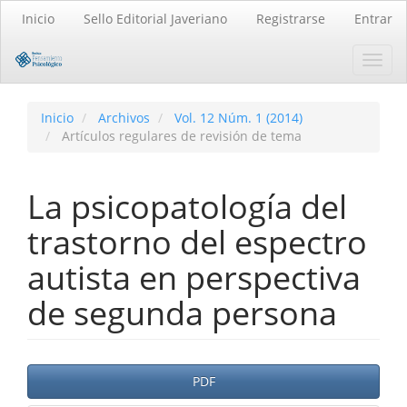
Navegación
Inicio
Sello Editorial Javeriano
Registrarse
Entrar
principal
Contenido
Toggl
principal
navig
Barra
lateral
Inicio
Archivos
Vol. 12 Núm. 1 (2014)
Artículos regulares de revisión de tema
La psicopatología del
trastorno del espectro
autista en perspectiva
de segunda persona
Barra
PDF