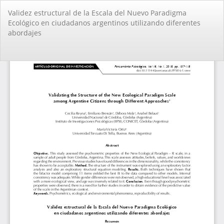
Volver
Validez estructural de la Escala del Nuevo Paradigma
a
Ecológico en ciudadanos argentinos utilizando diferentes
los
abordajes
detalles
del
artículo
De
De
PD