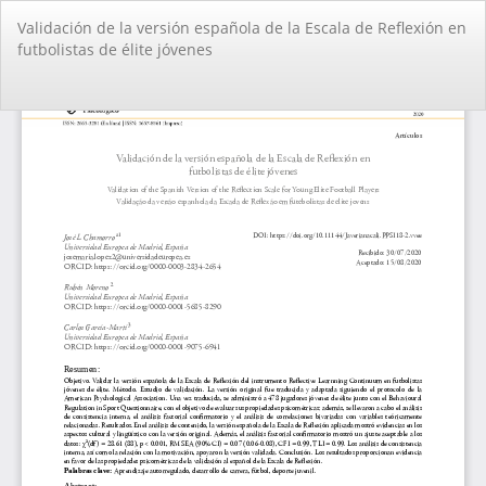
Volver
Validación de la versión española de la Escala de Reflexión en
a
futbolistas de élite jóvenes
los
detalles
del
De
De
artículo
PD