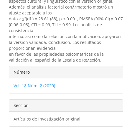
aspectos cultural y lingüístico con la versión original.
Además, el análisis factorial conrmatorio mostró un
ajuste aceptable a los
datos: χ²(df ) = 28.61 (88), p < 0.001, RMSEA (90% CI) = 0.07
(0.06-0.08), CFI = 0.99, TLI = 0.99. Los análisis de
consistencia
interna, así como la relación con la motivación, apoyaron
la versión validada. Conclusión. Los resultados
proporcionan evidencia
en favor de las propiedades psicométricas de la
validación al español de la Escala de Reexión.
Detalles
Número
del
Vol. 18 Núm. 2 (2020)
artículo
Sección
Artículos de investigación original