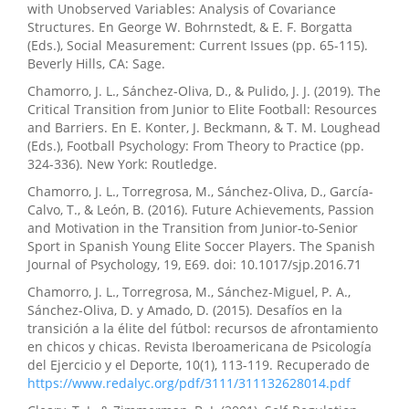
with Unobserved Variables: Analysis of Covariance
Structures. En George W. Bohrnstedt, & E. F. Borgatta
(Eds.), Social Measurement: Current Issues (pp. 65-115).
Beverly Hills, CA: Sage.
Chamorro, J. L., Sánchez-Oliva, D., & Pulido, J. J. (2019). The
Critical Transition from Junior to Elite Football: Resources
and Barriers. En E. Konter, J. Beckmann, & T. M. Loughead
(Eds.), Football Psychology: From Theory to Practice (pp.
324-336). New York: Routledge.
Chamorro, J. L., Torregrosa, M., Sánchez-Oliva, D., García-
Calvo, T., & León, B. (2016). Future Achievements, Passion
and Motivation in the Transition from Junior-to-Senior
Sport in Spanish Young Elite Soccer Players. The Spanish
Journal of Psychology, 19, E69. doi: 10.1017/sjp.2016.71
Chamorro, J. L., Torregrosa, M., Sánchez-Miguel, P. A.,
Sánchez-Oliva, D. y Amado, D. (2015). Desafíos en la
transición a la élite del fútbol: recursos de afrontamiento
en chicos y chicas. Revista Iberoamericana de Psicología
del Ejercicio y el Deporte, 10(1), 113-119. Recuperado de
https://www.redalyc.org/pdf/3111/311132628014.pdf