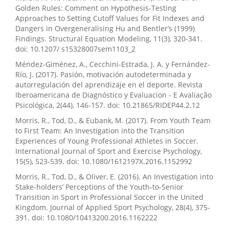
Golden Rules: Comment on Hypothesis-Testing
Approaches to Setting Cutoff Values for Fit Indexes and
Dangers in Overgeneralising Hu and Bentler’s (1999)
Findings. Structural Equation Modeling, 11(3), 320-341.
doi: 10.1207/ s15328007sem1103_2
Méndez-Giménez, A., Cecchini-Estrada, J. A. y Fernández-
Río, J. (2017). Pasión, motivación autodeterminada y
autorregulación del aprendizaje en el deporte. Revista
Iberoamericana de Diagnóstico y Evaluacion - E Avaliação
Psicológica, 2(44), 146-157. doi: 10.21865/RIDEP44.2.12
Morris, R., Tod, D., & Eubank, M. (2017). From Youth Team
to First Team: An Investigation into the Transition
Experiences of Young Professional Athletes in Soccer.
International Journal of Sport and Exercise Psychology,
15(5), 523-539. doi: 10.1080/1612197X.2016.1152992
Morris, R., Tod, D., & Oliver, E. (2016). An Investigation into
Stake-holders’ Perceptions of the Youth-to-Senior
Transition in Sport in Professional Soccer in the United
Kingdom. Journal of Applied Sport Psychology, 28(4), 375-
391. doi: 10.1080/10413200.2016.1162222