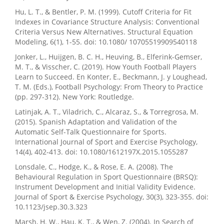
Hu, L. T., & Bentler, P. M. (1999). Cutoff Criteria for Fit
Indexes in Covariance Structure Analysis: Conventional
Criteria Versus New Alternatives. Structural Equation
Modeling, 6(1), 1-55. doi: 10.1080/ 10705519909540118
Jonker, L., Huijgen, B. C. H., Heuving, B., Elferink-Gemser,
M. T., & Visscher, C. (2019). How Youth Football Players
Learn to Succeed. En Konter, E., Beckmann, J. y Loughead,
T. M. (Eds.), Football Psychology: From Theory to Practice
(pp. 297-312). New York: Routledge.
Latinjak, A. T., Viladrich, C., Alcaraz, S., & Torregrosa, M.
(2015). Spanish Adaptation and Validation of the
Automatic Self-Talk Questionnaire for Sports.
International Journal of Sport and Exercise Psychology,
14(4), 402-413. doi: 10.1080/1612197X.2015.1055287
Lonsdale, C., Hodge, K., & Rose, E. A. (2008). The
Behavioural Regulation in Sport Questionnaire (BRSQ):
Instrument Development and Initial Validity Evidence.
Journal of Sport & Exercise Psychology, 30(3), 323-355. doi:
10.1123/jsep.30.3.323
Marsh, H. W., Hau, K. T., & Wen, Z. (2004). In Search of