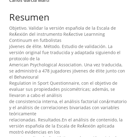
Carlos Garcia Martí
del
artículo
Resumen
Objetivo. Validar la versión española de la Escala de
Reexión del instrumento Reective Learnning
Continuum en futbolistas
jóvenes de élite. Método. Estudio de validación. La
versión original fue traducida y adaptada siguiendo el
protocolo de la
American Psychological Association. Una vez traducida,
se administró a 478 jugadores jóvenes de élite junto con
el Behavioural
Regulation in Sport Questionnaire, con el objetivo de
evaluar sus propiedades psicométricas; además, se
llevaron a cabo el análisis
de consistencia interna, el análisis factorial conrmatorio
y el análisis de correlaciones bivariadas con variables
teóricamente
relacionadas. Resultados.En el análisis de contenido, la
versión española de la Escala de Reexión aplicada
mostró evidencias en los