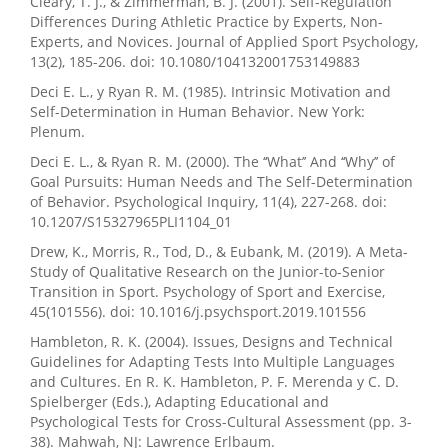
Cleary, T. J., & Zimmerman, B. J. (2001). Self-Regulation
Differences During Athletic Practice by Experts, Non-
Experts, and Novices. Journal of Applied Sport Psychology,
13(2), 185-206. doi: 10.1080/104132001753149883
Deci E. L., y Ryan R. M. (1985). Intrinsic Motivation and
Self-Determination in Human Behavior. New York:
Plenum.
Deci E. L., & Ryan R. M. (2000). The ‘‘What’’ And ‘‘Why’’ of
Goal Pursuits: Human Needs and The Self-Determination
of Behavior. Psychological Inquiry, 11(4), 227-268. doi:
10.1207/S15327965PLI1104_01
Drew, K., Morris, R., Tod, D., & Eubank, M. (2019). A Meta-
Study of Qualitative Research on the Junior-to-Senior
Transition in Sport. Psychology of Sport and Exercise,
45(101556). doi: 10.1016/j.psychsport.2019.101556
Hambleton, R. K. (2004). Issues, Designs and Technical
Guidelines for Adapting Tests Into Multiple Languages
and Cultures. En R. K. Hambleton, P. F. Merenda y C. D.
Spielberger (Eds.), Adapting Educational and
Psychological Tests for Cross-Cultural Assessment (pp. 3-
38). Mahwah, NJ: Lawrence Erlbaum.