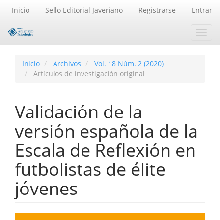
Navegación
Inicio
Sello Editorial Javeriano
Registrarse
Entrar
principal
Contenido
Toggl
principal
navig
Barra
lateral
Inicio
Archivos
Vol. 18 Núm. 2 (2020)
Artículos de investigación original
Validación de la
versión española de la
Escala de Reflexión en
futbolistas de élite
jóvenes