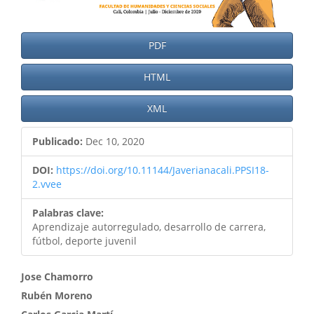
PDF
HTML
XML
Publicado:
Dec 10, 2020
DOI:
https://doi.org/10.11144/Javerianacali.PPSI18-
2.vvee
Palabras clave:
Aprendizaje autorregulado, desarrollo de carrera,
fútbol, deporte juvenil
Contenido
Jose Chamorro
Rubén Moreno
principal