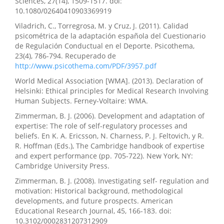
Sciences, 27(14), 1509-1517. doi:
10.1080/02640410903369919
Viladrich, C., Torregrosa, M. y Cruz, J. (2011). Calidad
psicométrica de la adaptación española del Cuestionario
de Regulación Conductual en el Deporte. Psicothema,
23(4), 786-794. Recuperado de
http://www.psicothema.com/PDF/3957.pdf
World Medical Association [WMA]. (2013). Declaration of
Helsinki: Ethical principles for Medical Research Involving
Human Subjects. Ferney-Voltaire: WMA.
Zimmerman, B. J. (2006). Development and adaptation of
expertise: The role of self-regulatory processes and
beliefs. En K. A. Ericsson, N. Charness, P. J. Feltovich, y R.
R. Hoffman (Eds.), The Cambridge handbook of expertise
and expert performance (pp. 705-722). New York, NY:
Cambridge University Press.
Zimmerman, B. J. (2008). Investigating self- regulation and
motivation: Historical background, methodological
developments, and future prospects. American
Educational Research Journal, 45, 166-183. doi:
10.3102/0002831207312909