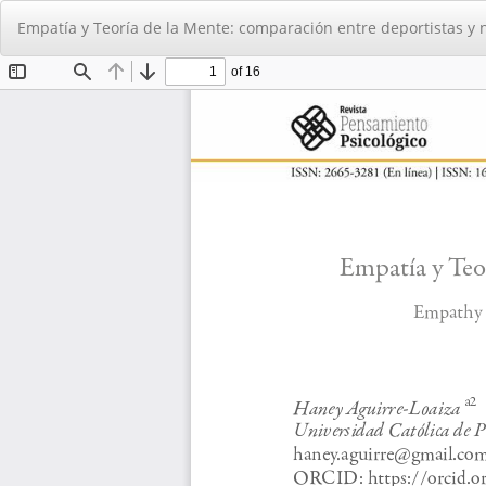
Volver
Empatía y Teoría de la Mente: comparación entre deportistas y 
a
los
detalles
del
artículo