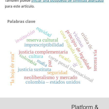
También puede
Iniciar una búsqueda de similitud avanzada
para este artículo.
Palabras clave
equidad
institución
principio de legalidad
cosa juzgada relativa
victimas
crítica tlc
reserva cultural
imprescriptibilidad
justicia complementaria
tercera vía
“la hoja de ruta”
estado
colombia
corte penal internacional
cultura
maﬁa
paz
tlc
justicia sustituta
seguridad
neoliberalismo y mercado
colombia – estados unidos