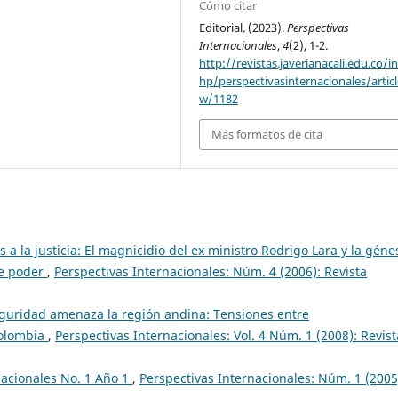
Cómo citar
Editorial. (2023).
Perspectivas
Internacionales
,
4
(2), 1-2.
http://revistas.javerianacali.edu.co/i
hp/perspectivasinternacionales/articl
w/1182
Más formatos de cita
s a la justicia: El magnicidio del ex ministro Rodrigo Lara y la géne
de poder
,
Perspectivas Internacionales: Núm. 4 (2006): Revista
guridad amenaza la región andina: Tensiones entre
Colombia
,
Perspectivas Internacionales: Vol. 4 Núm. 1 (2008): Revist
nacionales No. 1 Año 1
,
Perspectivas Internacionales: Núm. 1 (2005