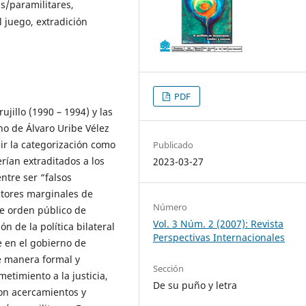
s/paramilitares,
l juego, extradición
PDF
ujillo (1990 – 1994) y las
no de Álvaro Uribe Vélez
ir la categorización como
Publicado
rían extraditados a los
2023-03-27
ntre ser “falsos
ctores marginales de
Número
de orden público de
Vol. 3 Núm. 2 (2007): Revista
n de la política bilateral
Perspectivas Internacionales
e en el gobierno de
e manera formal y
Sección
etimiento a la justicia,
De su puño y letra
ron acercamientos y