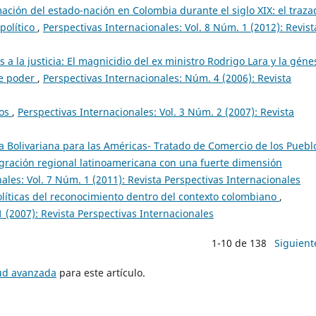
ación del estado-nación en Colombia durante el siglo XIX: el traza
 político
,
Perspectivas Internacionales: Vol. 8 Núm. 1 (2012): Revist
s a la justicia: El magnicidio del ex ministro Rodrigo Lara y la géne
de poder
,
Perspectivas Internacionales: Núm. 4 (2006): Revista
los
,
Perspectivas Internacionales: Vol. 3 Núm. 2 (2007): Revista
a Bolivariana para las Américas- Tratado de Comercio de los Puebl
egración regional latinoamericana con una fuerte dimensión
ales: Vol. 7 Núm. 1 (2011): Revista Perspectivas Internacionales
olíticas del reconocimiento dentro del contexto colombiano
,
1 (2007): Revista Perspectivas Internacionales
1-10 de 138
Siguient
tud avanzada
para este artículo.