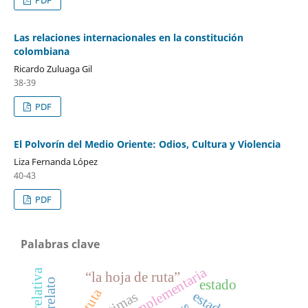
Las relaciones internacionales en la constitución
colombiana
Ricardo Zuluaga Gil
38-39
PDF
El Polvorín del Medio Oriente: Odios, Cultura y Violencia
Liza Fernanda López
40-43
PDF
Palabras clave
justicia complementaria
“la hoja de ruta”
estado
victimas