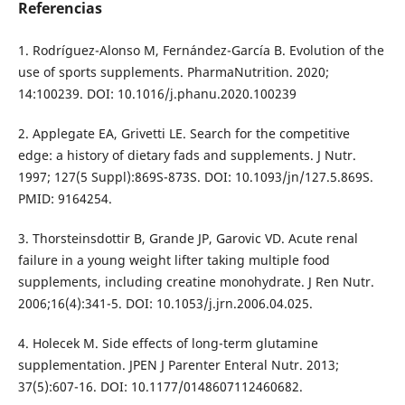
Referencias
1. Rodríguez-Alonso M, Fernández-García B. Evolution of the
use of sports supplements. PharmaNutrition. 2020;
14:100239. DOI: 10.1016/j.phanu.2020.100239
2. Applegate EA, Grivetti LE. Search for the competitive
edge: a history of dietary fads and supplements. J Nutr.
1997; 127(5 Suppl):869S-873S. DOI: 10.1093/jn/127.5.869S.
PMID: 9164254.
3. Thorsteinsdottir B, Grande JP, Garovic VD. Acute renal
failure in a young weight lifter taking multiple food
supplements, including creatine monohydrate. J Ren Nutr.
2006;16(4):341-5. DOI: 10.1053/j.jrn.2006.04.025.
4. Holecek M. Side effects of long-term glutamine
supplementation. JPEN J Parenter Enteral Nutr. 2013;
37(5):607-16. DOI: 10.1177/0148607112460682.