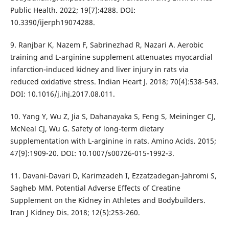
Public Health. 2022; 19(7):4288. DOI:
10.3390/ijerph19074288.
9. Ranjbar K, Nazem F, Sabrinezhad R, Nazari A. Aerobic
training and L-arginine supplement attenuates myocardial
infarction-induced kidney and liver injury in rats via
reduced oxidative stress. Indian Heart J. 2018; 70(4):538-543.
DOI: 10.1016/j.ihj.2017.08.011.
10. Yang Y, Wu Z, Jia S, Dahanayaka S, Feng S, Meininger CJ,
McNeal CJ, Wu G. Safety of long-term dietary
supplementation with L-arginine in rats. Amino Acids. 2015;
47(9):1909-20. DOI: 10.1007/s00726-015-1992-3.
11. Davani-Davari D, Karimzadeh I, Ezzatzadegan-Jahromi S,
Sagheb MM. Potential Adverse Effects of Creatine
Supplement on the Kidney in Athletes and Bodybuilders.
Iran J Kidney Dis. 2018; 12(5):253-260.