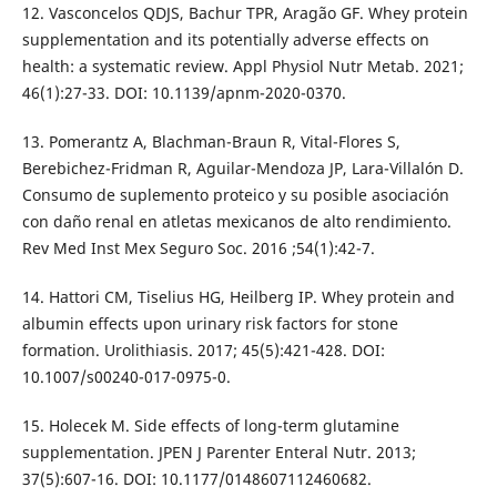
12. Vasconcelos QDJS, Bachur TPR, Aragão GF. Whey protein
supplementation and its potentially adverse effects on
health: a systematic review. Appl Physiol Nutr Metab. 2021;
46(1):27-33. DOI: 10.1139/apnm-2020-0370.
13. Pomerantz A, Blachman-Braun R, Vital-Flores S,
Berebichez-Fridman R, Aguilar-Mendoza JP, Lara-Villalón D.
Consumo de suplemento proteico y su posible asociación
con daño renal en atletas mexicanos de alto rendimiento.
Rev Med Inst Mex Seguro Soc. 2016 ;54(1):42-7.
14. Hattori CM, Tiselius HG, Heilberg IP. Whey protein and
albumin effects upon urinary risk factors for stone
formation. Urolithiasis. 2017; 45(5):421-428. DOI:
10.1007/s00240-017-0975-0.
15. Holecek M. Side effects of long-term glutamine
supplementation. JPEN J Parenter Enteral Nutr. 2013;
37(5):607-16. DOI: 10.1177/0148607112460682.