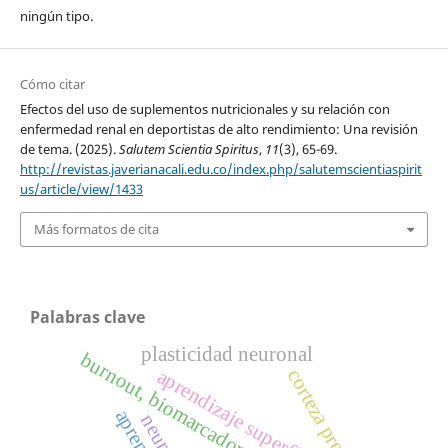
ningún tipo.
Cómo citar
Efectos del uso de suplementos nutricionales y su relación con
enfermedad renal en deportistas de alto rendimiento: Una revisión
de tema. (2025).
Salutem Scientia Spiritus
,
11
(3), 65-69.
http://revistas.javerianacali.edu.co/index.php/salutemscientiaspirit
us/article/view/1433
Más formatos de cita
Palabras clave
plasticidad neuronal
burnout, biomarcadores, trabajo, cortisol.
aprendizaje superficial
corteza prefrontal