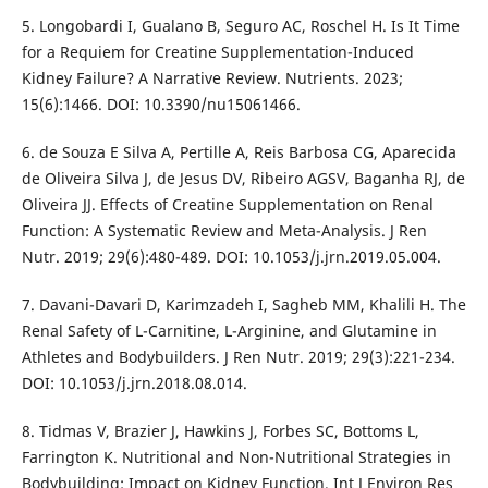
5. Longobardi I, Gualano B, Seguro AC, Roschel H. Is It Time
for a Requiem for Creatine Supplementation-Induced
Kidney Failure? A Narrative Review. Nutrients. 2023;
15(6):1466. DOI: 10.3390/nu15061466.
6. de Souza E Silva A, Pertille A, Reis Barbosa CG, Aparecida
de Oliveira Silva J, de Jesus DV, Ribeiro AGSV, Baganha RJ, de
Oliveira JJ. Effects of Creatine Supplementation on Renal
Function: A Systematic Review and Meta-Analysis. J Ren
Nutr. 2019; 29(6):480-489. DOI: 10.1053/j.jrn.2019.05.004.
7. Davani-Davari D, Karimzadeh I, Sagheb MM, Khalili H. The
Renal Safety of L-Carnitine, L-Arginine, and Glutamine in
Athletes and Bodybuilders. J Ren Nutr. 2019; 29(3):221-234.
DOI: 10.1053/j.jrn.2018.08.014.
8. Tidmas V, Brazier J, Hawkins J, Forbes SC, Bottoms L,
Farrington K. Nutritional and Non-Nutritional Strategies in
Bodybuilding: Impact on Kidney Function. Int J Environ Res