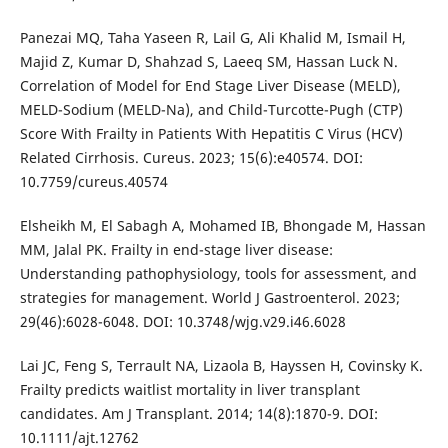
Panezai MQ, Taha Yaseen R, Lail G, Ali Khalid M, Ismail H,
Majid Z, Kumar D, Shahzad S, Laeeq SM, Hassan Luck N.
Correlation of Model for End Stage Liver Disease (MELD),
MELD-Sodium (MELD-Na), and Child-Turcotte-Pugh (CTP)
Score With Frailty in Patients With Hepatitis C Virus (HCV)
Related Cirrhosis. Cureus. 2023; 15(6):e40574. DOI:
10.7759/cureus.40574
Elsheikh M, El Sabagh A, Mohamed IB, Bhongade M, Hassan
MM, Jalal PK. Frailty in end-stage liver disease:
Understanding pathophysiology, tools for assessment, and
strategies for management. World J Gastroenterol. 2023;
29(46):6028-6048. DOI: 10.3748/wjg.v29.i46.6028
Lai JC, Feng S, Terrault NA, Lizaola B, Hayssen H, Covinsky K.
Frailty predicts waitlist mortality in liver transplant
candidates. Am J Transplant. 2014; 14(8):1870-9. DOI:
10.1111/ajt.12762