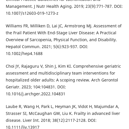
Management. J Nutr Health Aging. 2019; 23(9):771-787. DOI:
10.1007/s12603-019-1273-z
Williams FR, Milliken D, Lai JC, Armstrong MJ. Assessment of
the Frail Patient With End-Stage Liver Disease: A Practical
Overview of Sarcopenia, Physical Function, and Disability.
Hepatol Commun. 2021; 5(6):923-937. DOI:
10.1002/hep4.1688
Choi JY, Rajaguru V, Shin J, Kim KI. Comprehensive geriatric
assessment and multidisciplinary team interventions for
hospitalized older adults: A scoping review. Arch Gerontol
Geriatr. 2023; 104:104831. DOI:
10.1016/j.archger.2022.104831
Laube R, Wang H, Park L, Heyman JK, Vidot H, Majumdar A,
Strasser SI, McCaughan GW, Liu K. Frailty in advanced liver
disease. Liver Int. 2018; 38(12):2117-2128. DOI:
10.1111/liv.13917