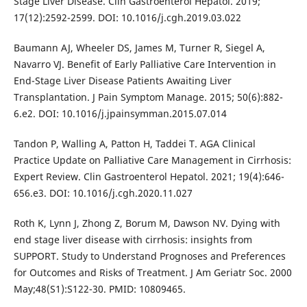
Stage Liver Disease. Clin Gastroenterol Hepatol. 2019;
17(12):2592-2599. DOI: 10.1016/j.cgh.2019.03.022
Baumann AJ, Wheeler DS, James M, Turner R, Siegel A,
Navarro VJ. Benefit of Early Palliative Care Intervention in
End-Stage Liver Disease Patients Awaiting Liver
Transplantation. J Pain Symptom Manage. 2015; 50(6):882-
6.e2. DOI: 10.1016/j.jpainsymman.2015.07.014
Tandon P, Walling A, Patton H, Taddei T. AGA Clinical
Practice Update on Palliative Care Management in Cirrhosis:
Expert Review. Clin Gastroenterol Hepatol. 2021; 19(4):646-
656.e3. DOI: 10.1016/j.cgh.2020.11.027
Roth K, Lynn J, Zhong Z, Borum M, Dawson NV. Dying with
end stage liver disease with cirrhosis: insights from
SUPPORT. Study to Understand Prognoses and Preferences
for Outcomes and Risks of Treatment. J Am Geriatr Soc. 2000
May;48(S1):S122-30. PMID: 10809465.