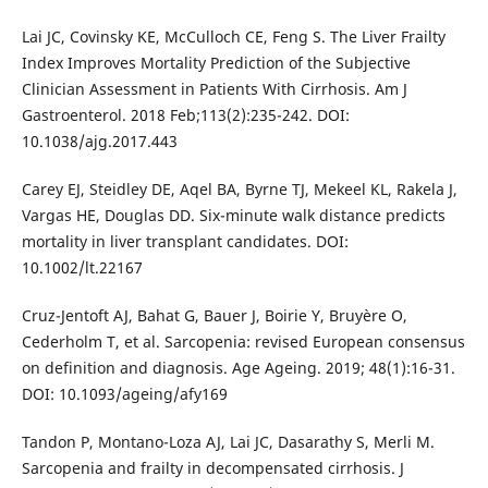
Lai JC, Covinsky KE, McCulloch CE, Feng S. The Liver Frailty
Index Improves Mortality Prediction of the Subjective
Clinician Assessment in Patients With Cirrhosis. Am J
Gastroenterol. 2018 Feb;113(2):235-242. DOI:
10.1038/ajg.2017.443
Carey EJ, Steidley DE, Aqel BA, Byrne TJ, Mekeel KL, Rakela J,
Vargas HE, Douglas DD. Six-minute walk distance predicts
mortality in liver transplant candidates. DOI:
10.1002/lt.22167
Cruz-Jentoft AJ, Bahat G, Bauer J, Boirie Y, Bruyère O,
Cederholm T, et al. Sarcopenia: revised European consensus
on definition and diagnosis. Age Ageing. 2019; 48(1):16-31.
DOI: 10.1093/ageing/afy169
Tandon P, Montano-Loza AJ, Lai JC, Dasarathy S, Merli M.
Sarcopenia and frailty in decompensated cirrhosis. J