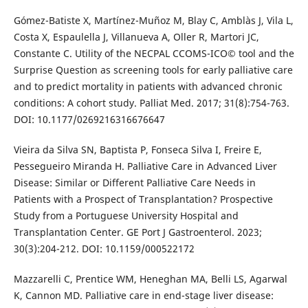
Gómez-Batiste X, Martínez-Muñoz M, Blay C, Amblàs J, Vila L,
Costa X, Espaulella J, Villanueva A, Oller R, Martori JC,
Constante C. Utility of the NECPAL CCOMS-ICO© tool and the
Surprise Question as screening tools for early palliative care
and to predict mortality in patients with advanced chronic
conditions: A cohort study. Palliat Med. 2017; 31(8):754-763.
DOI: 10.1177/0269216316676647
Vieira da Silva SN, Baptista P, Fonseca Silva I, Freire E,
Pessegueiro Miranda H. Palliative Care in Advanced Liver
Disease: Similar or Different Palliative Care Needs in
Patients with a Prospect of Transplantation? Prospective
Study from a Portuguese University Hospital and
Transplantation Center. GE Port J Gastroenterol. 2023;
30(3):204-212. DOI: 10.1159/000522172
Mazzarelli C, Prentice WM, Heneghan MA, Belli LS, Agarwal
K, Cannon MD. Palliative care in end-stage liver disease: