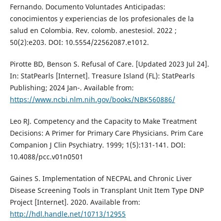
Fernando. Documento Voluntades Anticipadas:
conocimientos y experiencias de los profesionales de la
salud en Colombia. Rev. colomb. anestesiol. 2022 ;
50(2):e203. DOI: 10.5554/22562087.e1012.
Pirotte BD, Benson S. Refusal of Care. [Updated 2023 Jul 24].
In: StatPearls [Internet]. Treasure Island (FL): StatPearls
Publishing; 2024 Jan-. Available from:
https://www.ncbi.nlm.nih.gov/books/NBK560886/
Leo RJ. Competency and the Capacity to Make Treatment
Decisions: A Primer for Primary Care Physicians. Prim Care
Companion J Clin Psychiatry. 1999; 1(5):131-141. DOI:
10.4088/pcc.v01n0501
Gaines S. Implementation of NECPAL and Chronic Liver
Disease Screening Tools in Transplant Unit Item Type DNP
Project [Internet]. 2020. Available from:
http://hdl.handle.net/10713/12955