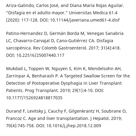
Ariza-Galindo, Carlos José, and Diana María Rojas Aguilar.
“Disfagia en el adulto mayor.” Universitas Medica 61.4
(2020): 117-128. DOI: 10.11144/javeriana.umed61-4.disf
Patino-Hernandez D, Germán Borda M, Venegas Sanabria
LC, Chavarro-Carvajal D, Cano-Gutiérrez CA. Disfagia
sarcopénica. Rev Colomb Gastroenterol. 2017; 31(4):418.
DOI: 10.22516/25007440.117
Mukdad L, Toppen W, Nguyen S, Kim K, Mendelsohn AH,
Zarrinpar A, Benharash P. A Targeted Swallow Screen for the
Detection of Postoperative Dysphagia in Liver Transplant
Patients. Prog Transplant. 2019; 29(1):4-10. DOI:
10.1177/1526924818817035
Durand F, Levitsky J, Cauchy F, Gilgenkrantz H, Soubrane O,
Francoz C. Age and liver transplantation. J Hepatol. 2019;
70(4):745-758. DOI: 10.1016/j.jhep.2018.12.009