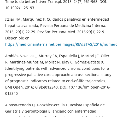
Time to do better? Liver Transpl. 2018; 24(7):961-968. DOI:
10.1002/lt.25193
Itziar FM. Marquínez F. Cuidados paliativos en enfermedad
hepática avanzada, Revista Peruana de Medicina Interna.
2016; 29(1):22-29. Rev Soc Peruana Med. 2016;29(1):22-9.
Disponible en:
https://medicinainterna.net.pe/images/REVISTAS/2016/numero
Amblàs-Novellas J, Murray SA, Espaulella J, Martori JC, Oller
R, Martinez-Muñoz M, Molist N, Blay C, Gómez-Batiste X.
Identifying patients with advanced chronic conditions for a
progressive palliative care approach: a cross-sectional study
of prognostic indicators related to end-of-life trajectories.
BMJ Open. 2016; 6(9):e012340. DOI: 10.1136/bmjopen-2016-
012340
Alonso-renedo FJ, González-ercilla L. Revista Española de
Geriatría y Gerontología El anciano con enfermedad