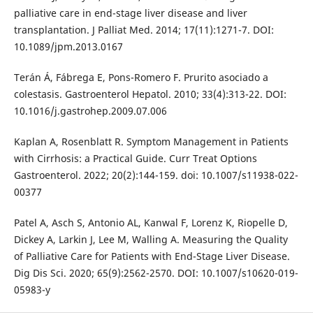
palliative care in end-stage liver disease and liver
transplantation. J Palliat Med. 2014; 17(11):1271-7. DOI:
10.1089/jpm.2013.0167
Terán Á, Fábrega E, Pons-Romero F. Prurito asociado a
colestasis. Gastroenterol Hepatol. 2010; 33(4):313-22. DOI:
10.1016/j.gastrohep.2009.07.006
Kaplan A, Rosenblatt R. Symptom Management in Patients
with Cirrhosis: a Practical Guide. Curr Treat Options
Gastroenterol. 2022; 20(2):144-159. doi: 10.1007/s11938-022-
00377
Patel A, Asch S, Antonio AL, Kanwal F, Lorenz K, Riopelle D,
Dickey A, Larkin J, Lee M, Walling A. Measuring the Quality
of Palliative Care for Patients with End-Stage Liver Disease.
Dig Dis Sci. 2020; 65(9):2562-2570. DOI: 10.1007/s10620-019-
05983-y