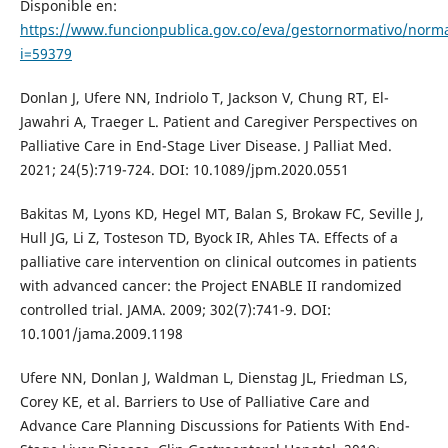
Disponible en:
https://www.funcionpublica.gov.co/eva/gestornormativo/norm
i=59379
Donlan J, Ufere NN, Indriolo T, Jackson V, Chung RT, El-
Jawahri A, Traeger L. Patient and Caregiver Perspectives on
Palliative Care in End-Stage Liver Disease. J Palliat Med.
2021; 24(5):719-724. DOI: 10.1089/jpm.2020.0551
Bakitas M, Lyons KD, Hegel MT, Balan S, Brokaw FC, Seville J,
Hull JG, Li Z, Tosteson TD, Byock IR, Ahles TA. Effects of a
palliative care intervention on clinical outcomes in patients
with advanced cancer: the Project ENABLE II randomized
controlled trial. JAMA. 2009; 302(7):741-9. DOI:
10.1001/jama.2009.1198
Ufere NN, Donlan J, Waldman L, Dienstag JL, Friedman LS,
Corey KE, et al. Barriers to Use of Palliative Care and
Advance Care Planning Discussions for Patients With End-