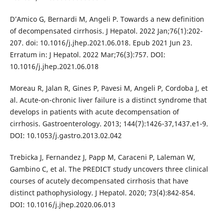
D’Amico G, Bernardi M, Angeli P. Towards a new definition
of decompensated cirrhosis. J Hepatol. 2022 Jan;76(1):202-
207. doi: 10.1016/j.jhep.2021.06.018. Epub 2021 Jun 23.
Erratum in: J Hepatol. 2022 Mar;76(3):757. DOI:
10.1016/j.jhep.2021.06.018
Moreau R, Jalan R, Gines P, Pavesi M, Angeli P, Cordoba J, et
al. Acute-on-chronic liver failure is a distinct syndrome that
develops in patients with acute decompensation of
cirrhosis. Gastroenterology. 2013; 144(7):1426-37,1437.e1-9.
DOI: 10.1053/j.gastro.2013.02.042
Trebicka J, Fernandez J, Papp M, Caraceni P, Laleman W,
Gambino C, et al. The PREDICT study uncovers three clinical
courses of acutely decompensated cirrhosis that have
distinct pathophysiology. J Hepatol. 2020; 73(4):842-854.
DOI: 10.1016/j.jhep.2020.06.013