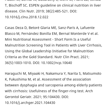
T, Bischoff SC. ESPEN guideline on clinical nutrition in liver
disease. Clin Nutr. 2019; 38(2):485-521. DOI:
10.1016/j.clnu.2018.12.022
Casas Deza D, Betoré Glaria ME, Sanz-París A, Lafuente
Blasco M, Fernández Bonilla EM, Bernal Monterde V et al.
Mini Nutritional Assessment - Short Form Is a Useful
Malnutrition Screening Tool in Patients with Liver Cirrhosis,
Using the Global Leadership Initiative for Malnutrition
Criteria as the Gold Standard. Nutr Clin Pract. 2021;
36(5):1003-1010. DOI: 10.1002/ncp.10640
Haraguchi M, Miyaaki H, Nakamura Y, Narita S, Matsumoto
K, Fukushima M, et al. Assessment of the association
between dysphagia and sarcopenia among elderly patients
with cirrhosis: Usefulness of the finger-ring test. Arch
Gerontol Geriatr. 2021; 95:104430. DOI:
10.1016/j.archger.2021.104430