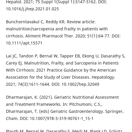
Hepatol. 2021; 75 Suppl 1(Suppl 1):S147-S162. DOI:
10.1016/j.jhep.2021.01.025
Bunchorntavakul C, Reddy KR. Review article:
malnutrition/sarcopenia and frailty in patients with
cirrhosis. Aliment Pharmacol Ther. 2020; 51(1):64-77. DOI:
10.1111/apt.15571
Lai JC, Tandon P, Bernal W, Tapper EB, Ekong U, Dasarathy S,
Carey EJ. Malnutrition, Frailty, and Sarcopenia in Patients
With Cirrhosis: 2021 Practice Guidance by the American
Association for the Study of Liver Diseases. Hepatology.
2021; 74(3):1611-1644. DOI: 10.1002/hep.32049
Dharmarajan, K. (2021). Geriatric Nutritional Assessment
and Treatment Frameworks. In: Pitchumoni, C.S.,
Dharmarajan, T. (eds) Geriatric Gastroenterology. Springer,
Cham. DOI: 10.1007/978-3-319-90761-1_15-1
Plauth M, Bernal W, Dasarathy S, Merli M, Plank LD, Schütz