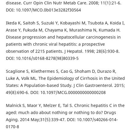
disease. Curr Opin Clin Nutr Metab Care. 2008; 11(1):21-6.
DOI: 10.1097/MCO.0b013e3282f30564
Ikeda K, Saitoh S, Suzuki Y, Kobayashi M, Tsubota A, Koida I,
Arase Y, Fukuda M, Chayama K, Murashima N, Kumada H.
Disease progression and hepatocellular carcinogenesis in
patients with chronic viral hepatitis: a prospective
observation of 2215 patients. J Hepatol. 1998; 28(6):930-8.
DOI: 10.1016/s0168-8278(98)80339-5
Scaglione S, Kliethermes S, Cao G, Shoham D, Durazo R,
Luke A, Volk ML. The Epidemiology of Cirrhosis in the United
States: A Population-based Study. J Clin Gastroenterol. 2015;
49(8):690-6. DOI: 10.1097/MCG.0000000000000208
Malnick S, Maor Y, Melzer E, Tal S. Chronic hepatitis C in the
aged: much ado about nothing or nothing to do? Drugs
Aging. 2014 May;31(5):339-47. DOI: 10.1007/s40266-014-
0170-8