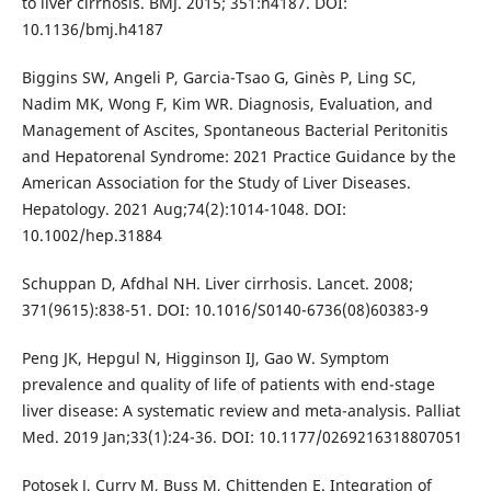
to liver cirrhosis. BMJ. 2015; 351:h4187. DOI:
10.1136/bmj.h4187
Biggins SW, Angeli P, Garcia-Tsao G, Ginès P, Ling SC,
Nadim MK, Wong F, Kim WR. Diagnosis, Evaluation, and
Management of Ascites, Spontaneous Bacterial Peritonitis
and Hepatorenal Syndrome: 2021 Practice Guidance by the
American Association for the Study of Liver Diseases.
Hepatology. 2021 Aug;74(2):1014-1048. DOI:
10.1002/hep.31884
Schuppan D, Afdhal NH. Liver cirrhosis. Lancet. 2008;
371(9615):838-51. DOI: 10.1016/S0140-6736(08)60383-9
Peng JK, Hepgul N, Higginson IJ, Gao W. Symptom
prevalence and quality of life of patients with end-stage
liver disease: A systematic review and meta-analysis. Palliat
Med. 2019 Jan;33(1):24-36. DOI: 10.1177/0269216318807051
Potosek J, Curry M, Buss M, Chittenden E. Integration of