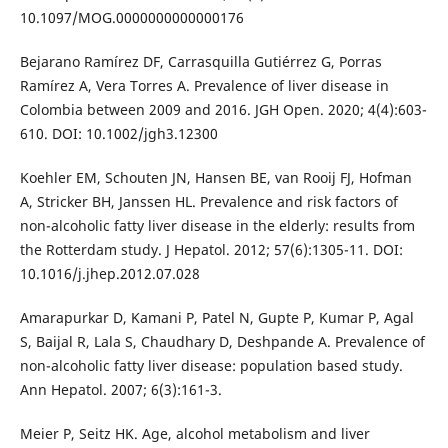
10.1097/MOG.0000000000000176
Bejarano Ramírez DF, Carrasquilla Gutiérrez G, Porras
Ramírez A, Vera Torres A. Prevalence of liver disease in
Colombia between 2009 and 2016. JGH Open. 2020; 4(4):603-
610. DOI: 10.1002/jgh3.12300
Koehler EM, Schouten JN, Hansen BE, van Rooij FJ, Hofman
A, Stricker BH, Janssen HL. Prevalence and risk factors of
non-alcoholic fatty liver disease in the elderly: results from
the Rotterdam study. J Hepatol. 2012; 57(6):1305-11. DOI:
10.1016/j.jhep.2012.07.028
Amarapurkar D, Kamani P, Patel N, Gupte P, Kumar P, Agal
S, Baijal R, Lala S, Chaudhary D, Deshpande A. Prevalence of
non-alcoholic fatty liver disease: population based study.
Ann Hepatol. 2007; 6(3):161-3.
Meier P, Seitz HK. Age, alcohol metabolism and liver