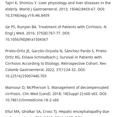
Tajiri K, Shimizu Y. Liver physiology and liver diseases in the
elderly. World J Gastroenterol. 2013; 19(46):8459-67. DOI:
10.3748/wjg.v19.i46.8459
Ge PS, Runyon BA. Treatment of Patients with Cirrhosis. N
Engl J Med. 2016; 375(8):767-77. DOI:
10.1056/NEJMra1504367
Prieto-Ortiz JE, Garzón-Orjuela N, Sánchez-Pardo S, Prieto-
Ortiz RG, Eslava-Schmalbach J. Survival in Patients with
Cirrhosis According to Etiology. Retrospective Cohort. Rev
Colomb Gastroenterol. 2022; 37(1):24-32. DOI:
10.22516/25007440.703
Mansour D, McPherson S. Management of decompensated
cirrhosis. Clin Med (Lond). 2018; 18(Suppl 2):s60-s65. DOI:
10.7861/clinmedicine.18-2-s60
Ellul MA, Gholkar SA, Cross TJ. Hepatic encephalopathy due