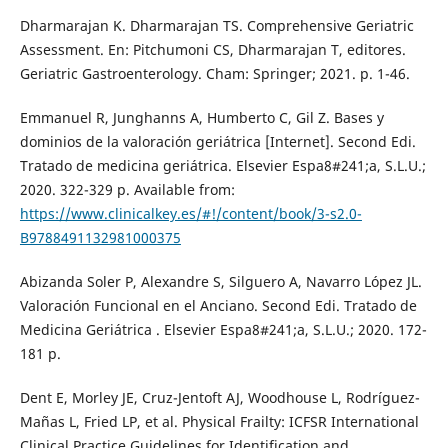
Dharmarajan K. Dharmarajan TS. Comprehensive Geriatric
Assessment. En: Pitchumoni CS, Dharmarajan T, editores.
Geriatric Gastroenterology. Cham: Springer; 2021. p. 1-46.
Emmanuel R, Junghanns A, Humberto C, Gil Z. Bases y
dominios de la valoración geriátrica [Internet]. Second Edi.
Tratado de medicina geriátrica. Elsevier Espa8#241;a, S.L.U.;
2020. 322-329 p. Available from:
https://www.clinicalkey.es/#!/content/book/3-s2.0-
B9788491132981000375
Abizanda Soler P, Alexandre S, Silguero A, Navarro López JL.
Valoración Funcional en el Anciano. Second Edi. Tratado de
Medicina Geriátrica . Elsevier Espa8#241;a, S.L.U.; 2020. 172-
181 p.
Dent E, Morley JE, Cruz-Jentoft AJ, Woodhouse L, Rodríguez-
Mañas L, Fried LP, et al. Physical Frailty: ICFSR International
Clinical Practice Guidelines for Identification and