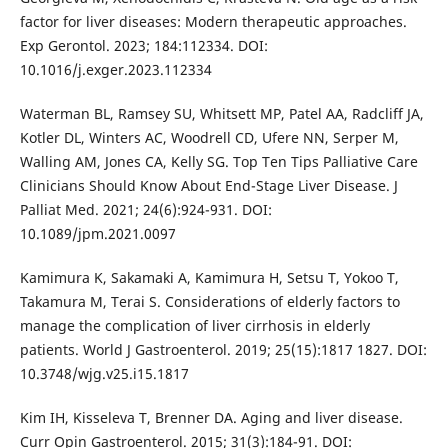
factor for liver diseases: Modern therapeutic approaches.
Exp Gerontol. 2023; 184:112334. DOI:
10.1016/j.exger.2023.112334
Waterman BL, Ramsey SU, Whitsett MP, Patel AA, Radcliff JA,
Kotler DL, Winters AC, Woodrell CD, Ufere NN, Serper M,
Walling AM, Jones CA, Kelly SG. Top Ten Tips Palliative Care
Clinicians Should Know About End-Stage Liver Disease. J
Palliat Med. 2021; 24(6):924-931. DOI:
10.1089/jpm.2021.0097
Kamimura K, Sakamaki A, Kamimura H, Setsu T, Yokoo T,
Takamura M, Terai S. Considerations of elderly factors to
manage the complication of liver cirrhosis in elderly
patients. World J Gastroenterol. 2019; 25(15):1817 1827. DOI:
10.3748/wjg.v25.i15.1817
Kim IH, Kisseleva T, Brenner DA. Aging and liver disease.
Curr Opin Gastroenterol. 2015; 31(3):184-91. DOI: