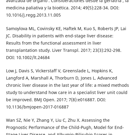
avanzada de órgano . Consideraciones desde la geriatría , la
medicina paliativa y la bioética. 2014; 49(5):228-34. DOI:
10.1016/j.regg.2013.11.005
Samoylova ML, Covinsky KE, Haftek M, Kuo S, Roberts JP, Lai
JC. Disability in patients with end-stage liver disease:
Results from the functional assessment in liver
transplantation study. Liver Transpl. 2017; 23(3):292-298.
DOI: 10.1002/lt.24684
Low J, Davis S, Vickerstaff V, Greenslade L, Hopkins K,
Langford A, Marshall A, Thorburn D, Jones L. Advanced
chronic liver disease in the last year of life: a mixed methods
study to understand how care in a specialist liver unit could
be improved. BMJ Open. 2017; 7(8):e016887. DOI:
10.1136/bmjopen-2017-016887
Wan SZ, Nie Y, Zhang Y, Liu C, Zhu X. Assessing the
Prognostic Performance of the Child-Pugh, Model for End-
Stage Liver Disease, and Albumin-Bilirubin Scores in