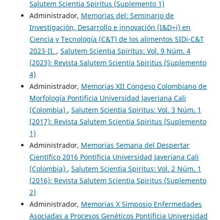
Salutem Scientia Spiritus (Suplemento 1)
Administrador,
Memorias del: Seminario de
Investigación, Desarrollo e innovación (I&D+i) en
Ciencia y Tecnología (C&T) de los alimentos SIDi-C&T
2023-II.
,
Salutem Scientia Spiritus: Vol. 9 Núm. 4
(2023): Revista Salutem Scientia Spiritus (Suplemento
4)
Administrador,
Memorias XII Congeso Colombiano de
Morfología Pontificia Universidad Javeriana Cali
(Colombia)
,
Salutem Scientia Spiritus: Vol. 3 Núm. 1
(2017): Revista Salutem Scientia Spiritus (Suplemento
1)
Administrador,
Memorias Semana del Despertar
Científico 2016 Pontificia Universidad Javeriana Cali
(Colombia)
,
Salutem Scientia Spiritus: Vol. 2 Núm. 1
(2016): Revista Salutem Scientia Spiritus (Suplemento
2)
Administrador,
Memorias X Simposio Enfermedades
Asociadas a Procesos Genéticos Pontificia Universidad