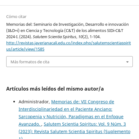
Cómo citar
Memorias del: Seminario de Investigación, Desarrollo e innovación
(I&D+i) en Ciencia y Tecnología (C&T) de los alimentos SIDi-C&T
2024-I. (2024).
Salutem Scientia Spiritus
,
10
(2), 1-104.
http://revistas.javerianacali.edu.co/index.php/salutemscientiaspirit
us/article/view/1585
Más formatos de cita
Artículos más leídos del mismo autor/a
Administrador,
Memorias de: VII Congreso de
Interdisciplinariedad en el Paciente Anciano:
Sarcopenia y Nutrición, Paradigmas en el Enfoque
Avanzado.
,
Salutem Scientia Spiritus: Vol. 9 Núm. 3
(2023): Revista Salutem Scientia Spiritus (Suplemento
1)