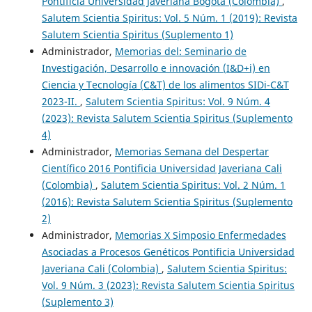
Pontificia Universidad Javeriana Bogotá (Colombia)
,
Salutem Scientia Spiritus: Vol. 5 Núm. 1 (2019): Revista
Salutem Scientia Spiritus (Suplemento 1)
Administrador,
Memorias del: Seminario de
Investigación, Desarrollo e innovación (I&D+i) en
Ciencia y Tecnología (C&T) de los alimentos SIDi-C&T
2023-II.
,
Salutem Scientia Spiritus: Vol. 9 Núm. 4
(2023): Revista Salutem Scientia Spiritus (Suplemento
4)
Administrador,
Memorias Semana del Despertar
Científico 2016 Pontificia Universidad Javeriana Cali
(Colombia)
,
Salutem Scientia Spiritus: Vol. 2 Núm. 1
(2016): Revista Salutem Scientia Spiritus (Suplemento
2)
Administrador,
Memorias X Simposio Enfermedades
Asociadas a Procesos Genéticos Pontificia Universidad
Javeriana Cali (Colombia)
,
Salutem Scientia Spiritus:
Vol. 9 Núm. 3 (2023): Revista Salutem Scientia Spiritus
(Suplemento 3)