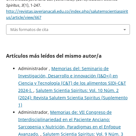
Spiritus
,
3
(1), 1-247.
http://revistas.javerianacali.edu.co/index.php/salutemscientiaspirit
us/article/view/667
Más formatos de cita
Artículos más leídos del mismo autor/a
Administrador ,
Memorias del: Seminario de
Investigación, Desarrollo e innovación (I&D+i) en
Ciencia y Tecnología (C&T) de los alimentos SIDi-C&T
2024-I.
,
Salutem Scientia Spiritus: Vol. 10 Núm. 2
(2024): Revista Salutem Scientia Spiritus (Suplemento
1)
Administrador,
Memorias de: VII Congreso de
Interdisciplinariedad en el Paciente Anciano:
Sarcopenia y Nutrición, Paradigmas en el Enfoque
Avanzado.
,
Salutem Scientia Spiritus: Vol. 9 Núm. 3