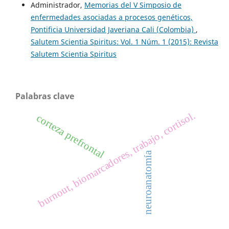
Administrador,
Memorias del V Simposio de
enfermedades asociadas a procesos genéticos,
Pontificia Universidad Javeriana Cali (Colombia)
,
Salutem Scientia Spiritus: Vol. 1 Núm. 1 (2015): Revista
Salutem Scientia Spiritus
Palabras clave
burnout, biomarcadores, trabajo, cortisol.
corteza prefrontal
neuroanatomía