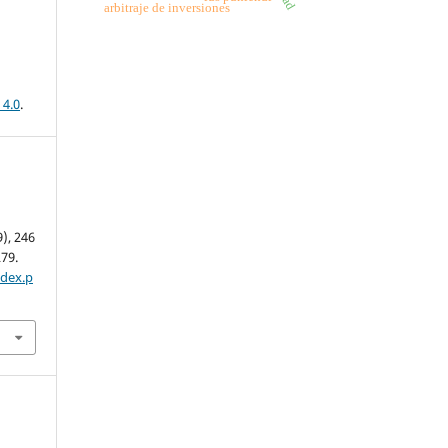
arbitraje de inversiones
 4.0
.
9), 246
279.
ndex.p