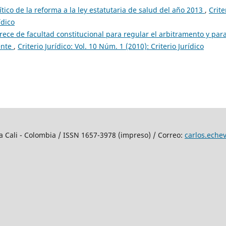
tico de la reforma a la ley estatutaria de salud del año 2013
,
Crite
ídico
arece de facultad constitucional para regular el arbitramento y par
ente
,
Criterio Jurídico: Vol. 10 Núm. 1 (2010): Criterio Jurídico
ana Cali - Colombia / ISSN 1657-3978 (impreso) / Correo:
carlos.eche