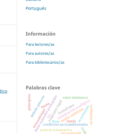
Português
Información
Para lectores/as
Para autores/as
Para bibliotecarios/as
Palabras clave
dico
principios
Áreas naturales protegidas
debido proceso
valor intrínseco
constitución ecológica
trasplante legal
fauna
formalismo
ecosistemas
no-humanos
medio ambiente
ecocentrismo
bit
tutela
flora
conflictos socioambientales
verdad
justicia restaurativa
ius puniendi