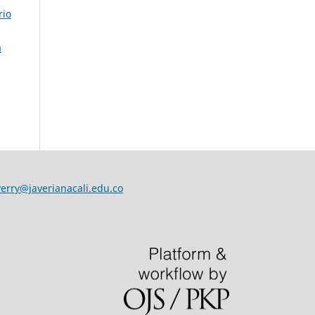
rio
a
verry@javerianacali.edu.co